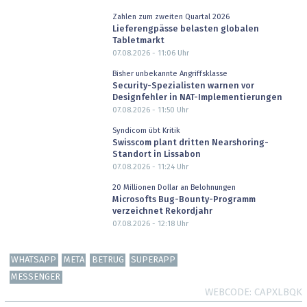
Zahlen zum zweiten Quartal 2026
Lieferengpässe belasten globalen
Tabletmarkt
07.08.2026 - 11:06
Uhr
Bisher unbekannte Angriffsklasse
Security-Spezialisten warnen vor
Designfehler in NAT-Implementierungen
07.08.2026 - 11:50
Uhr
Syndicom übt Kritik
Swisscom plant dritten Nearshoring-
Standort in Lissabon
07.08.2026 - 11:24
Uhr
20 Millionen Dollar an Belohnungen
Microsofts Bug-Bounty-Programm
verzeichnet Rekordjahr
07.08.2026 - 12:18
Uhr
WHATSAPP
META
BETRUG
SUPERAPP
MESSENGER
WEBCODE
CAPXLBQK