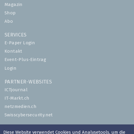
Magazin
Shop
Abo
SERVICES
E-Paper Login
Kontakt
Event-Plus-Eintrag
Login
PARTNER-WEBSITES
ICTjournal
IT-Markt.ch
netzmedien.ch
Swisscybersecurity.net
© NETZMEDIEN AG 2026
Diese Website verwendet Cookies und Analysetools, um die