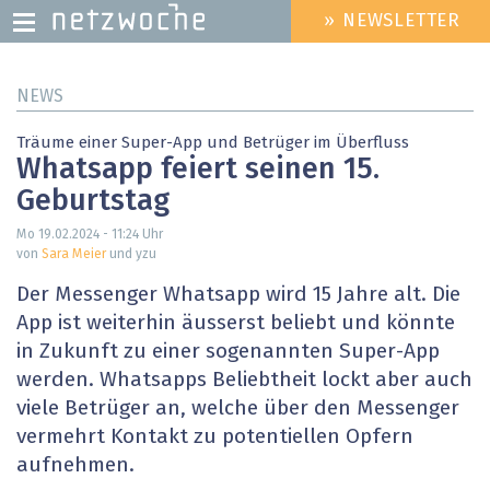
» NEWSLETTER
HEADER
MENU
Direkt
NEWS
zum
Inhalt
Träume einer Super-App und Betrüger im Überfluss
Whatsapp feiert seinen 15.
Geburtstag
Mo 19.02.2024 - 11:24
Uhr
von
Sara Meier
und yzu
Der Messenger Whatsapp wird 15 Jahre alt. Die
App ist weiterhin äusserst beliebt und könnte
in Zukunft zu einer sogenannten Super-App
werden. Whatsapps Beliebtheit lockt aber auch
viele Betrüger an, welche über den Messenger
vermehrt Kontakt zu potentiellen Opfern
aufnehmen.