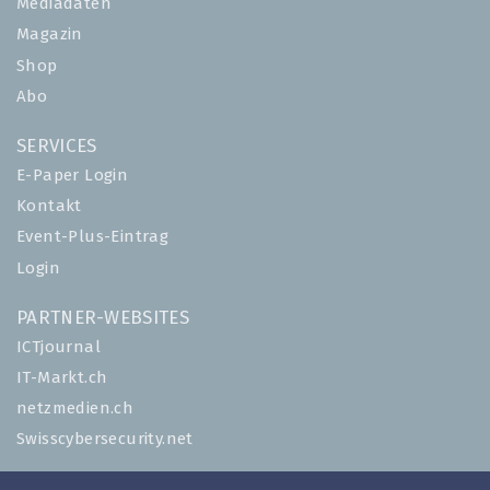
Mediadaten
Magazin
Shop
Abo
SERVICES
E-Paper Login
Kontakt
Event-Plus-Eintrag
Login
PARTNER-WEBSITES
ICTjournal
IT-Markt.ch
netzmedien.ch
Swisscybersecurity.net
© NETZMEDIEN AG 2026