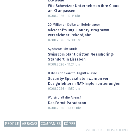
ISG-Studie
Wie Schweizer Unternehmen ihre Cloud
an KI anpassen
07.08.2026 - 12:15
Uhr
20 Millionen Dollar an Belohnungen
Microsofts Bug-Bounty-Programm
verzeichnet Rekordjahr
07.08.2026 - 12:18
Uhr
Syndicom übt Kritik
Swisscom plant dritten Nearshoring-
Standort in Lissabon
07.08.2026 - 11:24
Uhr
Bisher unbekannte Angriffsklasse
Security-Spezialisten warnen vor
Designfehler in NAT-Implementierungen
07.08.2026 - 11:50
Uhr
Wo sind all die Aliens?
Das Fermi-Paradoxon
07.08.2026 - 10:46
Uhr
PEOPLE
ABRAXAS
COMPANIES
KÖPFE
WEBCODE
XDSQBUNK