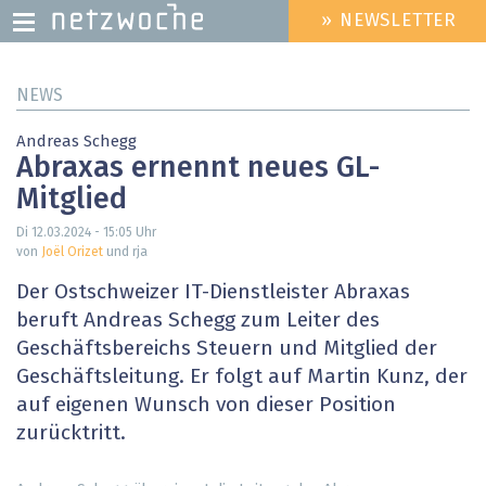
» NEWSLETTER
HEADER
MENU
Direkt
NEWS
zum
Inhalt
Andreas Schegg
Abraxas ernennt neues GL-
Mitglied
Di 12.03.2024 - 15:05
Uhr
von
Joël Orizet
und rja
Der Ostschweizer IT-Dienstleister Abraxas
beruft Andreas Schegg zum Leiter des
Geschäftsbereichs Steuern und Mitglied der
Geschäftsleitung. Er folgt auf Martin Kunz, der
auf eigenen Wunsch von dieser Position
zurücktritt.