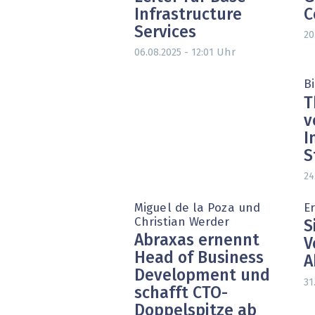
Infrastructure
C
Services
20
Uhr
06.08.2025 - 12:01
B
T
v
I
S
24
Miguel de la Poza und
Er
Christian Werder
S
Abraxas ernennt
V
Head of Business
A
Development und
31
schafft CTO-
Doppelspitze ab