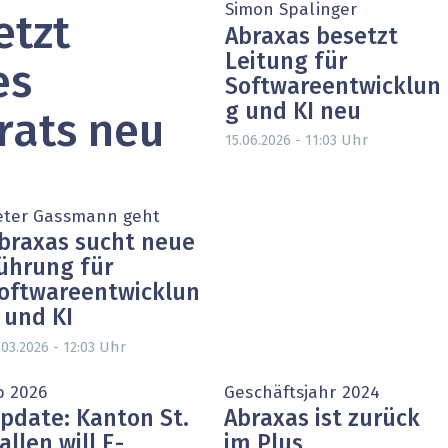
Simon Spalinger
etzt
heit wird digital
IT for Health
Abraxas besetzt
Leitung für
chain
Artificial Intelligence
es
Softwareentwicklun
g und KI neu
SGVO
Finance 2030
rats neu
Uhr
15.06.2026 - 11:03
 Managed Services & Co.
Fintech & Insurtech
l Banking
Professional AV & Digital Signage
eter Gassmann geht
braxas sucht neue
 Dossiers
» alle Specials
ührung für
oftwareentwicklun
 und KI
Uhr
.03.2026 - 12:03
b 2026
Geschäftsjahr 2024
pdate: Kanton St.
Abraxas ist zurück
allen will E-
im Plus