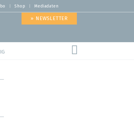
bo
Shop
Mediadaten
» NEWSLETTER
IG
are