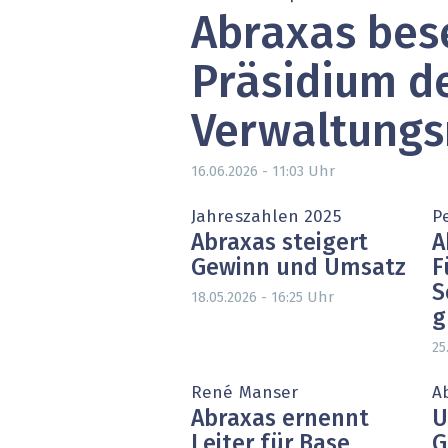
Abraxas bes
» alle News
Gesund
Block
Präsidium d
EU-D
Verwaltungs
XaaS,
Uhr
16.06.2026 - 11:03
Digita
Jahreszahlen 2025
P
Abraxas steigert
A
» alle
Gewinn und Umsatz
F
S
Uhr
18.05.2026 - 16:25
g
25
René Manser
A
Abraxas ernennt
U
Leiter für Base
G