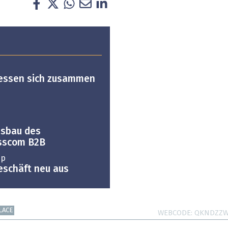
liessen sich zusammen
usbau des
isscom B2B
up
Geschäft neu aus
LACE
WEBCODE
QKNDZZ