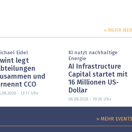
» MEHR NE
PARTNER-POST
ichael Eidel
KI nutzt nachhaltige
Energie
wint legt
AI Infrastructure
bteilungen
Capital startet mit
zusammen und
16 Millionen US-
rnennt CCO
Dollar
Uhr
.08.2026 - 12:17
Uhr
06.08.2026 - 10:30
» MEHR EVENT