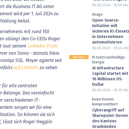
06.08.2026 - 10:59
Uhr
rt die Business IT AG unter
ent wird per 1. Juli 2024 zu
Asago
Open-Source-
tteilung heisst.
Initiative will
sicheren KI-Einsat
ternehmens mit rund 150
in Unternehmen
en obliegt den Co-CEOs Roger
automatisieren
st laut seinem
Linkedin-Profil
06.08.2026 - 09:24
Uh
ümer von Sonio - damals hiess
PARTNER-
KI nutzt nachhaltige
voniqa SQL. Meyer agierte seit
POST
Energie
enfalls
auf Linkedin
zu sehen
AI Infrastructure
Capital startet mit
16 Millionen US-
Dollar
r für alle zentralen
06.08.2026 - 10:30
Uhr
r-Belange. Das vereinfacht
Keine Konten
 verschiedenen IT-
kompromittiert
serdem sorgen wir für eine
Cyberangriff auf
nation. So können sie sich
Sharepoint-Server
des Kantons
, lässt sich Roger Hegglin
Graubünden