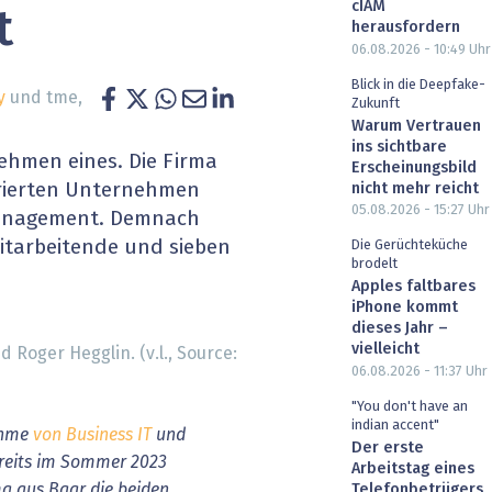
cIAM
t
heit wird digital
IT for Health
herausfordern
06.08.2026 - 10:49
Uhr
chain
Artificial Intelligence
Blick in die Deepfake-
y
und tme,
Zukunft
Warum Vertrauen
SGVO
Finance 2030
ins sichtbare
ehmen eines. Die Firma
Erscheinungsbild
 Managed Services & Co.
Fintech & Insurtech
irierten Unternehmen
nicht mehr reicht
05.08.2026 - 15:27
Uhr
Management. Demnach
l Banking
Professional AV & Digital Signage
itarbeitende und sieben
Die Gerüchteküche
brodelt
 Dossiers
» alle Specials
Apples faltbares
iPhone kommt
dieses Jahr –
vielleicht
Roger Hegglin. (v.l., Source:
06.08.2026 - 11:37
Uhr
"You don't have an
indian accent"
ahme
von Business IT
und
Der erste
reits im Sommer 2023
Arbeitstag eines
ma aus Baar die beiden
Telefonbetrügers