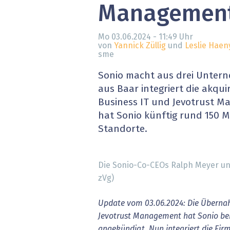
Managemen
» alle News
Gesund
Block
Mo 03.06.2024 - 11:49
Uhr
von
Yannick Züllig
und
Leslie Haen
sme
EU-D
Sonio macht aus drei Untern
XaaS,
aus Baar integriert die akqu
Business IT und Jevotrust 
Digita
hat Sonio künftig rund 150 M
Standorte.
» alle
Die Sonio-Co-CEOs Ralph Meyer und 
zVg)
Update vom 03.06.2024: Die Übern
Jevotrust Management hat Sonio be
angekündigt. Nun integriert die Fir