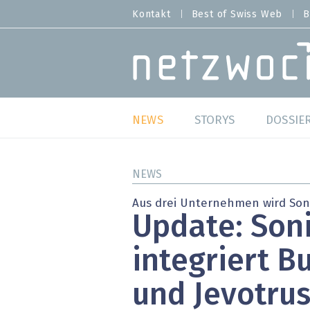
Direkt
Kontakt
Best of Swiss Web
B
HEADER
zum
MENU
Inhalt
MAIN NAVIGATION
NEWS
STORYS
DOSSIE
Live
Best o
NEWS
Wild Card
Best o
Aus drei Unternehmen wird Son
Update: Son
Studien
Best o
integriert B
Meinungen
SAP S
und Jevotrus
Hands-on
Arbei