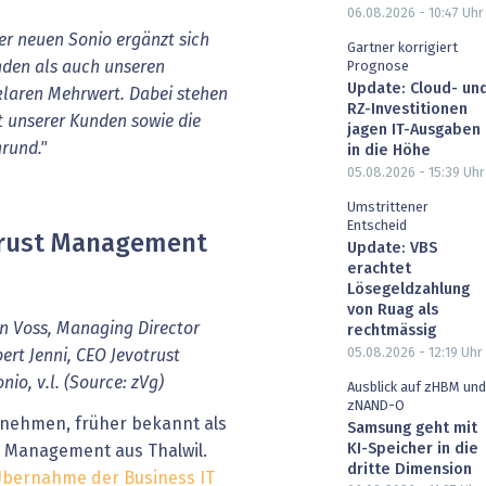
06.08.2026 - 10:47
Uhr
r neuen Sonio ergänzt sich
Gartner korrigiert
nden als auch unseren
Prognose
Update: Cloud- un
klaren Mehrwert. Dabei stehen
RZ-Investitionen
t unserer Kunden sowie die
jagen IT-Ausgaben
grund."
in die Höhe
05.08.2026 - 15:39
Uhr
Umstrittener
Entscheid
trust Management
Update: VBS
erachtet
Lösegeldzahlung
von Ruag als
en Voss, Managing Director
rechtmässig
05.08.2026 - 12:19
Uhr
rt Jenni, CEO Jevotrust
o, v.l. (Source: zVg)
Ausblick auf zHBM und
zNAND-O
rnehmen, früher bekannt als
Samsung geht mit
KI-Speicher in die
t Management aus Thalwil.
dritte Dimension
Übernahme der Business IT