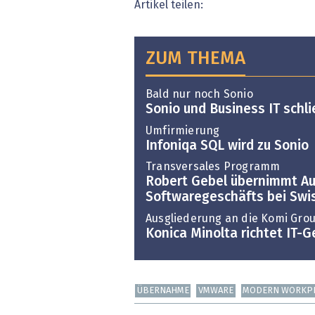
Artikel teilen:
ZUM THEMA
Bald nur noch Sonio
Sonio und Business IT sch
Umfirmierung
Infoniqa SQL wird zu Sonio
Transversales Programm
Robert Gebel übernimmt A
Softwaregeschäfts bei Sw
Ausgliederung an die Komi Gro
Konica Minolta richtet IT-
ÜBERNAHME
VMWARE
MODERN WORKP