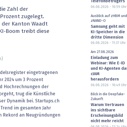
Telefonbetrügers
heit wird digital
IT for Health
06.08.2026 - 10:59
Uhr
die Zahl der
rozent zugelegt.
Ausblick auf zHBM und
chain
Artificial Intelligence
zNAND-O
 der Kanton Waadt
Samsung geht mit
KI-Boom treibt diese
KI-Speicher in die
SGVO
Finance 2030
dritte Dimension
06.08.2026 - 11:37
Uhr
 Managed Services & Co.
Fintech & Insurtech
Am 27.08.2026
Einladung zum
m)
l Banking
Professional AV & Digital Signage
Webinar: Wie E-ID
und KI-Agenten da
ndelsregister eingetragenen
 Dossiers
» alle Specials
cIAM
hr 2024 um 3 Prozent
herausfordern
06.08.2026 - 10:49
Uhr
nd Hochrechnungen der
rgeht, trug die Künstliche
Blick in die Deepfake-
Zukunft
eser Dynamik bei. Startups.ch
Warum Vertrauen
e Trend im gesamten Jahr
ins sichtbare
nem Rekord an Neugründungen
Erscheinungsbild
nicht mehr reicht
06.08.2026 - 12:24
Uhr