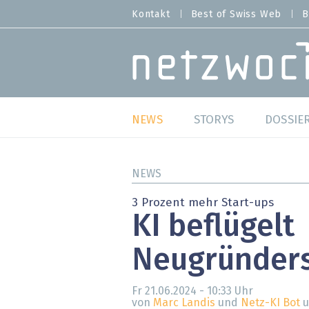
Direkt
Kontakt
Best of Swiss Web
B
HEADER
zum
MENU
Inhalt
MAIN NAVIGATION
NEWS
STORYS
DOSSIE
Live
Best o
NEWS
Wild Card
Best o
3 Prozent mehr Start-ups
KI beflügelt
Studien
Best o
Neugründer
Meinungen
SAP S
Hands-on
Arbei
Fr 21.06.2024 - 10:33
Uhr
von
Marc Landis
und
Netz-KI Bot
u