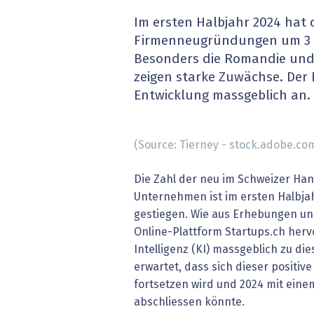
» alle News
Gesund
Im ersten Halbjahr 2024 hat 
Firmenneugründungen um 3 P
Block
Besonders die Romandie und
zeigen starke Zuwächse. Der 
EU-D
Entwicklung massgeblich an.
XaaS,
(Source: Tierney - stock.adobe.co
Digita
Die Zahl der neu im Schweizer Ha
» alle
Unternehmen ist im ersten Halbja
gestiegen. Wie aus Erhebungen u
Online-Plattform Startups.ch hervo
Intelligenz (KI) massgeblich zu di
erwartet, dass sich dieser positiv
fortsetzen wird und 2024 mit ei
abschliessen könnte.