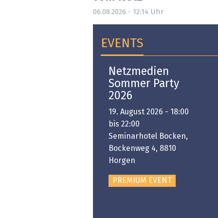
Uhr
06.08.2026 - 12:14
EVENTS
Open-i 2026 | The
Netzmedien
Swiss Innovation
Sommer Party
Platform
2026
6. November 2026 -
19. August 2026 - 18:00
:00 bis 18:00
bis 22:00
ongresshaus Zürich
Seminarhotel Bocken,
Bockenweg 4, 8810
PREMIUM EVENT
Horgen
PREMIUM EVENT