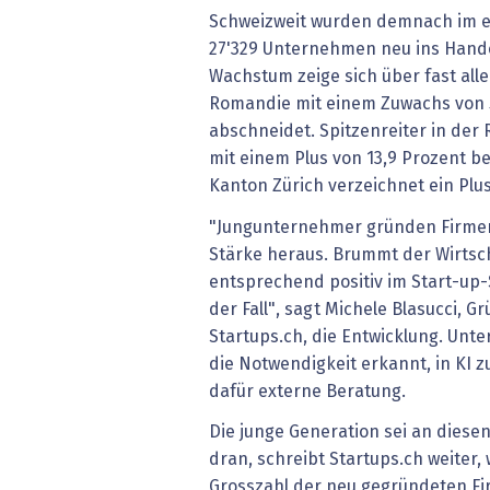
Schweizweit wurden demnach im e
27'329 Unternehmen neu ins Hande
Wachstum zeige sich über fast all
Romandie mit einem Zuwachs von 
abschneidet. Spitzenreiter in der
mit einem Plus von 13,9 Prozent 
Kanton Zürich verzeichnet ein Plus
"Jungunternehmer gründen Firmen 
Stärke heraus. Brummt der Wirtsch
entsprechend positiv im Start-up-S
der Fall", sagt Michele Blasucci, 
Startups.ch, die Entwicklung. Un
die Notwendigkeit erkannt, in KI z
dafür externe Beratung.
Die junge Generation sei an dies
dran, schreibt Startups.ch weiter, 
Grosszahl der neu gegründeten Fir