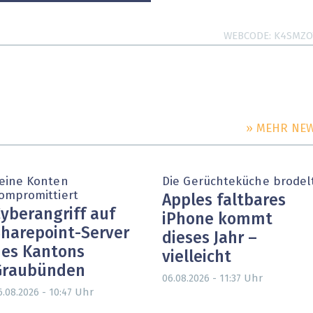
WEBCODE
K4SMZO
» MEHR NE
eine Konten
Die Gerüchteküche brodel
ompromittiert
Apples faltbares
yberangriff auf
iPhone kommt
harepoint-Server
dieses Jahr –
es Kantons
vielleicht
Graubünden
Uhr
06.08.2026 - 11:37
Uhr
6.08.2026 - 10:47