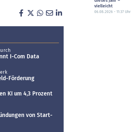
dieses Jahr –
vielleicht
06.08.2026 - 11:37
Uhr
durch
innt I-Com Data
werk
feld-Förderung
n KI um 4,3 Prozent
ründungen von Start-