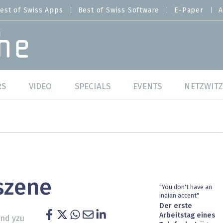
est of Swiss Apps
Best of Swiss Software
E-Paper
A
RS
VIDEO
SPECIALS
EVENTS
NETZWITZ
f Swiss Web
Swiss Digital Ranking
Best of Swiss Web
f Swiss Apps
Datacenter
Best of Swiss Apps
f Swiss Software
Cybersecurity
Best of Swiss Softw
szene
/4 Hana
IT for Gov
"You don't have an
indian accent"
Der erste
tswelten
Cloud & Managed Services
Arbeitstag eines
nd yzu