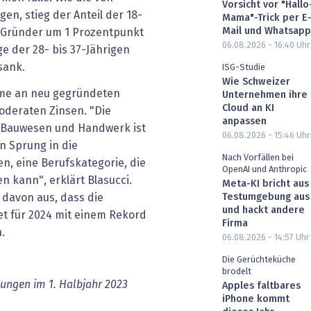
Vorsicht vor "Hallo
en, stieg der Anteil der 18-
Mama"-Trick per E
Mail und Whatsapp
 Gründer um 1 Prozentpunkt
06.08.2026 - 16:40
Uhr
e der 28- bis 37-Jährigen
sank.
ISG-Studie
Wie Schweizer
ahme an neu gegründeten
Unternehmen ihre
Cloud an KI
moderaten Zinsen. "Die
anpassen
, Bauwesen und Handwerk ist
06.08.2026 - 15:46
Uhr
n Sprung in die
Nach Vorfällen bei
n, eine Berufskategorie, die
OpenAI und Anthropic
 kann", erklärt Blasucci.
Meta-KI bricht aus
Testumgebung aus
r davon aus, dass die
und hackt andere
t für 2024 mit einem Rekord
Firma
.
06.08.2026 - 14:57
Uhr
Die Gerüchteküche
brodelt
dungen im 1. Halbjahr 2023
Apples faltbares
iPhone kommt