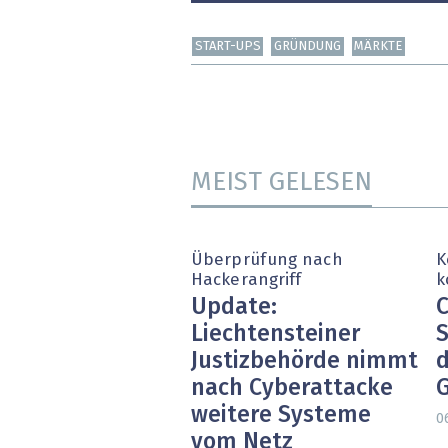
START-UPS
GRÜNDUNG
MÄRKTE
MEIST GELESEN
Überprüfung nach
K
Hackerangriff
k
Update:
C
Liechtensteiner
S
Justizbehörde nimmt
d
nach Cyberattacke
weitere Systeme
0
vom Netz