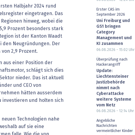
rsten Halbjahr 2024 rund
Erster CAS im
lsregister eingetragen. Das
September 2026
Uni Freiburg und
e Regionen hinweg, wobei die
GS1 bringen
5,9 Prozent besonders stark
Category
 Region ist der Kanton Waadt
Management und
bei den Neugründungen. Der
KI zusammen
06.08.2026 - 15:02
Uhr
 von 2,9 Prozent.
Überprüfung nach
aus einer Position der
Hackerangriff
aftsmotor, schlägt sich dies
Update:
Liechtensteiner
ektor nieder. Das ist aktuell
Justizbehörde
Gründer und CEO von
nimmt nach
ternehmen hätten ausserdem
Cyberattacke
weitere Systeme
u investieren und holten sich
vom Netz
06.08.2026 - 12:14
Uhr
en neuen Technologien nahe
Angebliche
Nachrichten
weshalb auf sie eine
vermeintlicher Kinder
men falle. Wie die von