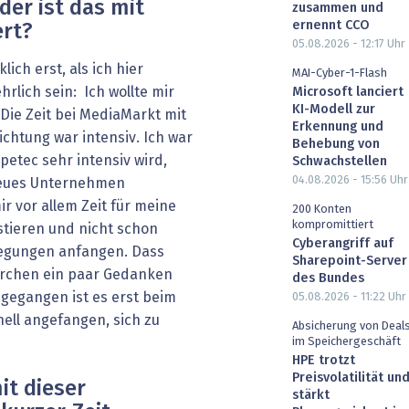
er ist das mit
zusammen und
ernennt CCO
ert?
05.08.2026 - 12:17
Uhr
ich erst, als ich hier
MAI-Cyber-1-Flash
rlich sein: Ich wollte mir
Microsoft lanciert
KI-Modell zur
Die Zeit bei MediaMarkt mit
Erkennung und
chtung war intensiv. Ich war
Behebung von
petec sehr intensiv wird,
Schwachstellen
04.08.2026 - 15:56
Uhr
 neues Unternehmen
r vor allem Zeit für meine
200 Konten
kompromittiert
stieren und nicht schon
Cyberangriff auf
legungen anfangen. Dass
Sharepoint-Server
erchen ein paar Gedanken
des Bundes
osgegangen ist es erst beim
05.08.2026 - 11:22
Uhr
nell angefangen, sich zu
Absicherung von Deal
im Speichergeschäft
HPE trotzt
Preisvolatilität un
it dieser
stärkt