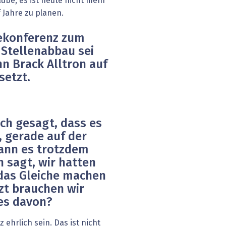
be, es ist heute nicht mehr
f Jahre zu planen.
sekonferenz zum
 Stellenabbau sei
nn Brack Alltron auf
setzt.
uch gesagt, dass es
, gerade auf der
Kann es trotzdem
sagt, wir hatten
 das Gleiche machen
zt brauchen wir
nes davon?
 ehrlich sein. Das ist nicht