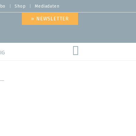
bo
Shop
Mediadaten
» NEWSLETTER
IG
are