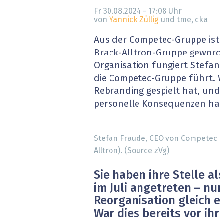
» alle News
Gesund
Fr 30.08.2024 - 17:08
Uhr
von
Yannick Züllig
und tme, cka
Block
Aus der Competec-Gruppe ist
Brack-Alltron-Gruppe geword
EU-D
Organisation fungiert Stefan 
die Competec-Gruppe führt. 
XaaS,
Rebranding gespielt hat, un
personelle Konsequenzen hat,
Digita
» alle
Stefan Fraude, CEO von Competec 
Alltron). (Source zVg)
Sie haben ihre Stelle 
im Juli angetreten – nu
Reorganisation gleich ei
War dies bereits vor ih