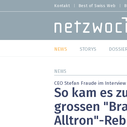
Direkt
Kontakt
Best of Swiss Web
B
HEADER
zum
MENU
Inhalt
MAIN NAVIGATION
NEWS
STORYS
DOSSIE
Live
Best o
NEWS
Wild Card
Best o
CEO Stefan Fraude im Interview
So kam es z
Studien
Best o
grossen "Br
Meinungen
SAP S
Alltron"-Re
Hands-on
Arbei