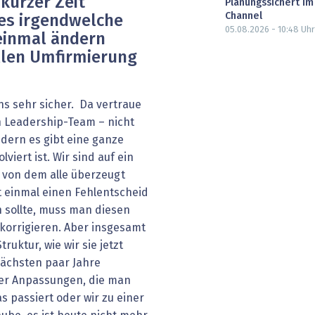
 kurzer Zeit
Planungssichert im
Channel
 es irgendwelche
05.08.2026 - 10:48
Uhr
 einmal ändern
ellen Umfirmierung
ns sehr sicher. Da vertraue
n Leadership-Team – nicht
dern es gibt eine ganze
viert ist. Wir sind auf ein
 von dem alle überzeugt
ht einmal einen Fehlentscheid
n sollte, muss man diesen
korrigieren. Aber insgesamt
ruktur, wie wir sie jetzt
nächsten paar Jahre
der Anpassungen, die man
 passiert oder wir zu einer