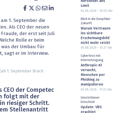
Hersteller ans
heit wird digital
IT for Health
Limit
04.08.2026 - 16:55
Uhr
chain
Artificial Intelligence
Blick in die Deepfake-
 am 1. September die
Zukunft
en. Als CEO der neuen
Warum Vertrauen
SGVO
Finance 2030
Fraude, der erst seit Juli
ins sichtbare
Erscheinungsbild
Welche Rolle er beim
 Managed Services & Co.
Fintech & Insurtech
nicht mehr reicht
d was der Umbau für
05.08.2026 - 15:27
Uhr
 sagt er im Interview.
l Banking
Professional AV & Digital Signage
Cybertest mit
Internetzugang
 Dossiers
» alle Specials
Anthropic-KI
versucht,
(ab 1. September Brack
Menschen per
Phishing zu
manipulieren
als CEO der Competec
05.08.2026 - 11:33
Uhr
n folgt mit der
Umstrittener
n riesiger Schritt.
Entscheid
Update: VBS
rem Stellenantritt
erachtet