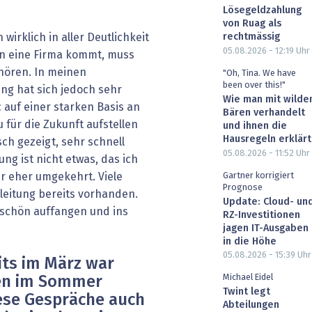
Lösegeldzahlung
von Ruag als
wirklich in aller Deutlichkeit
rechtmässig
05.08.2026 - 12:19
Uhr
in eine Firma kommt, muss
uhören. In meinen
"Oh, Tina. We have
been over this!"
ng hat sich jedoch sehr
Wie man mit wilde
 auf einer starken Basis an
Bären verhandelt
 für die Zukunft aufstellen
und ihnen die
Hausregeln erklärt
ch gezeigt, sehr schnell
05.08.2026 - 11:52
Uhr
ng ist nicht etwas, das ich
Gartner korrigiert
r eher umgekehrt. Viele
Prognose
eitung bereits vorhanden.
Update: Cloud- un
 schön auffangen und ins
RZ-Investitionen
jagen IT-Ausgaben
in die Höhe
05.08.2026 - 15:39
Uhr
its im März war
Michael Eidel
ten im Sommer
Twint legt
se Gespräche auch
Abteilungen