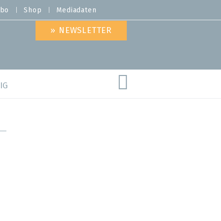
bo
Shop
Mediadaten
» NEWSLETTER
IG
are