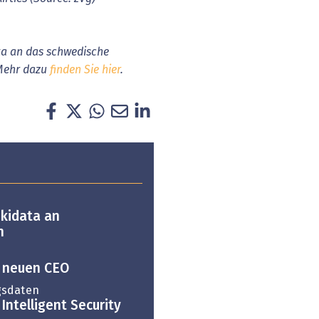
ata an das schwedische
Mehr dazu
finden Sie hier
.
Skidata an
n
n neuen CEO
gsdaten
 Intelligent Security