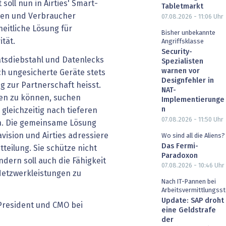
soll nun in Airties' Smart-
Tabletmarkt
nen und Verbraucher
07.08.2026 - 11:06
Uhr
nheitliche Lösung für
Bisher unbekannte
ität.
Angriffsklasse
Security-
ätsdiebstahl und Datenlecks
Spezialisten
warnen vor
ch ungesicherte Geräte stets
Designfehler in
ng zur Partnerschaft heisst.
NAT-
ten zu können, suchen
Implementierunge
n
leichzeitig nach tieferen
07.08.2026 - 11:50
Uhr
n. Die gemeinsame Lösung
vision und Airties adressiere
Wo sind all die Aliens?
Das Fermi-
tteilung. Sie schütze nicht
Paradoxon
dern soll auch die Fähigkeit
07.08.2026 - 10:46
Uhr
Netzwerkleistungen zu
Nach IT-Pannen bei
Arbeitsvermittlungsst
Update: SAP droht
eine Geldstrafe
der