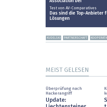
Association bei
Test von AV-Comparatives
Das sind die Top-Anbieter f
Lösungen
KUDELSKI
PARTNERSCHAFT
KOOPERAT
MEIST GELESEN
Überprüfung nach
K
Hackerangriff
k
Update:
S
Liechtensteiner
t