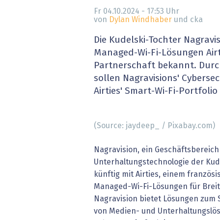
» alle News
Gesund
Fr 04.10.2024 - 17:53
Uhr
von
Dylan Windhaber
und cka
Block
Die Kudelski-Tochter Nagravi
Managed-Wi-Fi-Lösungen Airt
EU-D
Partnerschaft bekannt. Dur
sollen Nagravisions' Cyberse
XaaS,
Airties' Smart-Wi-Fi-Portfolio
Digita
(Source: jaydeep_ / Pixabay.com)
» alle
Nagravision, ein Geschäftsbereich
Unterhaltungstechnologie der Kud
künftig mit Airties, einem französ
Managed-Wi-Fi-Lösungen für Breit
Nagravision bietet Lösungen zum 
von Medien- und Unterhaltungslös