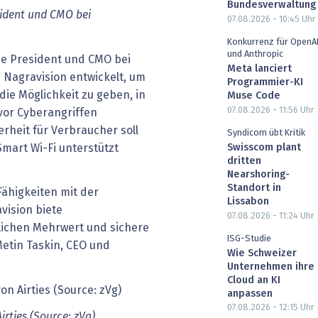
Bundesverwaltung
sident und CMO bei
07.08.2026 - 10:45
Uhr
Konkurrenz für OpenA
und Anthropic
ce President und CMO bei
Meta lanciert
 Nagravision entwickelt, um
Programmier-KI
e Möglichkeit zu geben, in
Muse Code
07.08.2026 - 11:56
Uhr
vor Cyberangriffen
erheit für Verbraucher soll
Syndicom übt Kritik
Swisscom plant
Smart Wi-Fi unterstützt
dritten
Nearshoring-
Standort in
ähigkeiten mit der
Lissabon
vision biete
07.08.2026 - 11:24
Uhr
lichen Mehrwert und sichere
ISG-Studie
etin Taskin, CEO und
Wie Schweizer
Unternehmen ihre
Cloud an KI
anpassen
07.08.2026 - 12:15
Uhr
rties (Source: zVg)