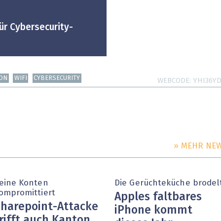
ür Cybersecurity-
ION
WIFI
CYBERSECURITY
WEBCODE
YHI36Y
» MEHR NE
eine Konten
Die Gerüchteküche brodel
ompromittiert
Apples faltbares
harepoint-Attacke
iPhone kommt
rifft auch Kanton