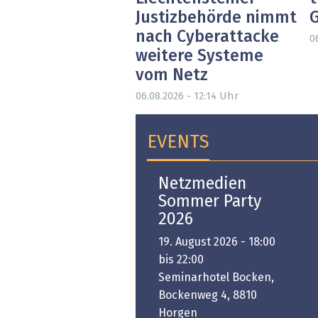
Justizbehörde nimmt
nach Cyberattacke
0
weitere Systeme
vom Netz
Uhr
06.08.2026 - 12:14
EVENTS
Open-i 2026 | The
Netzmedien
Swiss Innovation
Sommer Party
Platform
2026
6. November 2026 -
19. August 2026 - 18:00
:00 bis 18:00
bis 22:00
ongresshaus Zürich
Seminarhotel Bocken,
Bockenweg 4, 8810
PREMIUM EVENT
Horgen