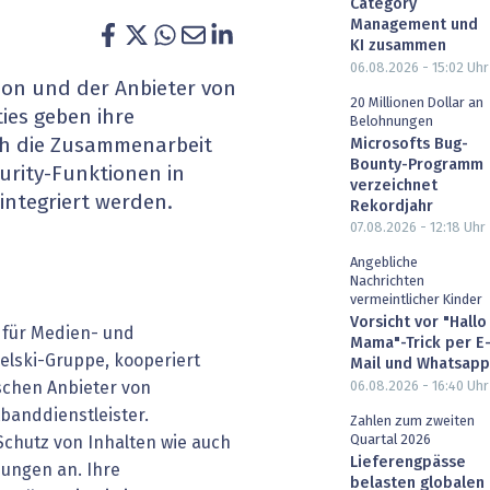
Category
heit wird digital
IT for Health
Management und
KI zusammen
06.08.2026 - 15:02
Uhr
chain
Artificial Intelligence
son und der Anbieter von
20 Millionen Dollar an
ies geben ihre
Belohnungen
SGVO
Finance 2030
ch die Zusammenarbeit
Microsofts Bug-
Bounty-Programm
curity-Funktionen in
 Managed Services & Co.
Fintech & Insurtech
verzeichnet
 integriert werden.
Rekordjahr
07.08.2026 - 12:18
Uhr
l Banking
Professional AV & Digital Signage
Angebliche
Nachrichten
 Dossiers
» alle Specials
vermeintlicher Kinder
Vorsicht vor "Hallo
 für Medien- und
Mama"-Trick per E
elski-Gruppe, kooperiert
Mail und Whatsapp
ischen Anbieter von
06.08.2026 - 16:40
Uhr
banddienstleister.
Zahlen zum zweiten
Quartal 2026
Schutz von Inhalten wie auch
Lieferengpässe
ungen an. Ihre
belasten globalen