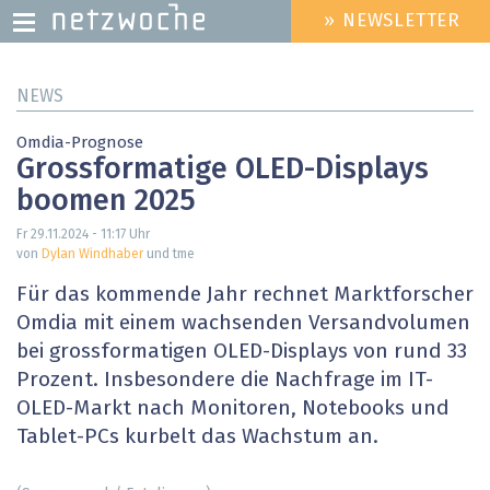
» NEWSLETTER
HEADER
MENU
Direkt
NEWS
zum
Inhalt
Omdia-Prognose
Grossformatige OLED-Displays
boomen 2025
Fr 29.11.2024 - 11:17
Uhr
von
Dylan Windhaber
und tme
Für das kommende Jahr rechnet Marktforscher
Omdia mit einem wachsenden Versandvolumen
bei grossformatigen OLED-Displays von rund 33
Prozent. Insbesondere die Nachfrage im IT-
OLED-Markt nach Monitoren, Notebooks und
Tablet-PCs kurbelt das Wachstum an.