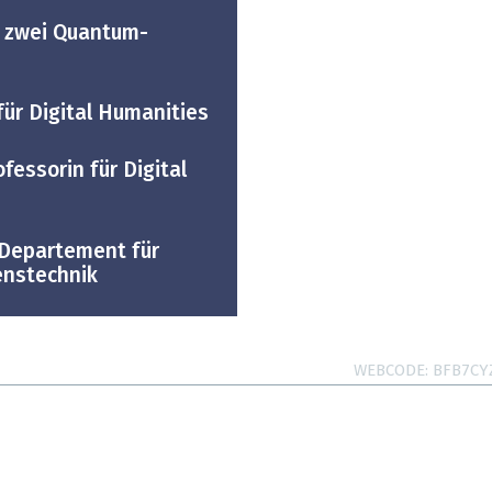
an zwei Quantum-
für Digital Humanities
fessorin für Digital
e
 Departement für
enstechnik
WEBCODE
BFB7CY