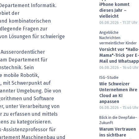
iPhone kommt
Departement Informatik.
dieses Jahr –
biet der
vielleicht
und kombinatorischen
06.08.2026 - 11:37
Uhr
ndlegende Fragen zur
Angebliche
von Lösungen für schwierige
Nachrichten
vermeintlicher Kinder
Vorsicht vor "Hallo
Ausserordentlicher
Mama"-Trick per E
k am Departement für
Mail und Whatsapp
stechnik. Sein
06.08.2026 - 16:40
Uhr
e mobile Robotik,
ISG-Studie
k, mit Schwerpunkt auf
Wie Schweizer
Unternehmen ihre
kannter Umgebung. Die von
Cloud an KI
gorithmen und Software
anpassen
r, unter Verarbeitung von
06.08.2026 - 15:46
Uhr
 zu erfassen und mittels
Blick in die Deepfake-
ns zu kategorisieren.
Zukunft
Warum Vertrauen
-Assistenzprofessor für
ins sichtbare
partement Maschinenbau und