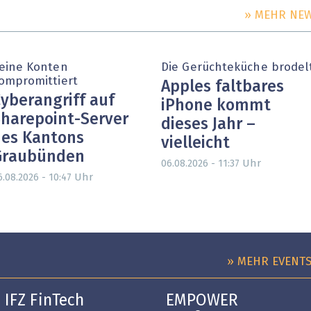
» MEHR NE
eine Konten
Die Gerüchteküche brodel
ompromittiert
Apples faltbares
yberangriff auf
iPhone kommt
harepoint-Server
dieses Jahr –
es Kantons
vielleicht
Graubünden
Uhr
06.08.2026 - 11:37
Uhr
6.08.2026 - 10:47
» MEHR EVENT
IFZ FinTech
EMPOWER