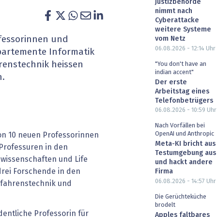
Justizbehörde
heit wird digital
IT for Health
nimmt nach
Cyberattacke
weitere Systeme
chain
Artificial Intelligence
fessorinnen und
vom Netz
06.08.2026 - 12:14
Uhr
partemente Informatik
SGVO
Finance 2030
enstechnik heissen
"You don't have an
indian accent"
n.
 Managed Services & Co.
Fintech & Insurtech
Der erste
Arbeitstag eines
Telefonbetrügers
l Banking
Professional AV & Digital Signage
06.08.2026 - 10:59
Uhr
 Dossiers
» alle Specials
Nach Vorfällen bei
OpenAI und Anthropic
on 10 neuen Professorinnen
Meta-KI bricht aus
Professuren in den
Testumgebung aus
nwissenschaften und Life
und hackt andere
drei Forschende in den
Firma
06.08.2026 - 14:57
Uhr
fahrenstechnik und
Die Gerüchteküche
brodelt
entliche Professorin für
Apples faltbares