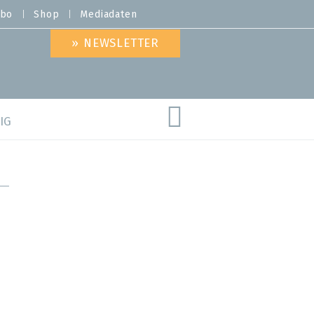
bo
Shop
Mediadaten
» NEWSLETTER
IG
are