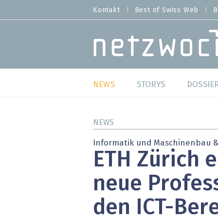
Direkt
Kontakt
Best of Swiss Web
B
HEADER
zum
MENU
Inhalt
MAIN NAVIGATION
NEWS
STORYS
DOSSIE
Live
Best o
NEWS
Wild Card
Best o
Informatik und Maschinenbau &
ETH Zürich 
Studien
Best o
neue Profes
Meinungen
SAP S
den ICT-Ber
Hands-on
Arbei