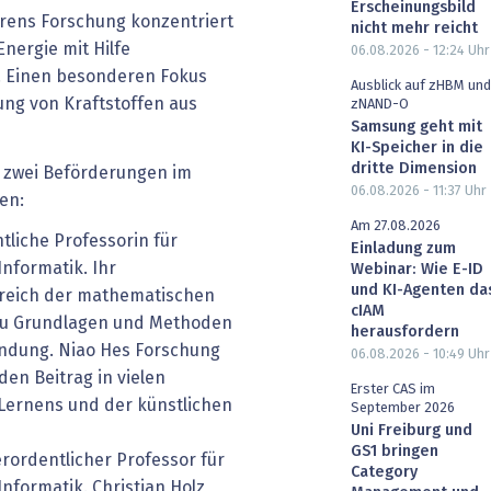
Erscheinungsbild
rens Forschung konzentriert
nicht mehr reicht
Energie mit Hilfe
06.08.2026 - 12:24
Uhr
 Einen besonderen Fokus
Ausblick auf zHBM und
lung von Kraftstoffen aus
zNAND-O
Samsung geht mit
KI-Speicher in die
dritte Dimension
h zwei Beförderungen im
06.08.2026 - 11:37
Uhr
en:
Am 27.08.2026
liche Professorin für
Einladung zum
nformatik. Ihr
Webinar: Wie E-ID
und KI-Agenten da
ereich der mathematischen
cIAM
zu Grundlagen und Methoden
herausfordern
indung. Niao Hes Forschung
06.08.2026 - 10:49
Uhr
den Beitrag in vielen
Erster CAS im
Lernens und der künstlichen
September 2026
Uni Freiburg und
GS1 bringen
ordentlicher Professor für
Category
nformatik. Christian Holz