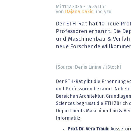
» alle News
Gesund
Mi 11.12.2024 - 14:35
Uhr
von
Dajana Dakic
und yzu
Block
Der ETH-Rat hat 10 neue Pro
Professoren ernannt. Die De
EU-D
und Maschinenbau & Verfahr
neue Forschende willkomme
XaaS,
Digita
(Source: Denis Linine / iStock)
» alle
Der ETH-Rat gibt die Ernennung v
und Professoren bekannt. Neben 
Bereichen Architektur, Grundlage
Sciences begrüsst die ETH Zürich 
Departments Maschinenbau & Ver
Informatik:
Prof. Dr. Vera Traub:
Ausserord