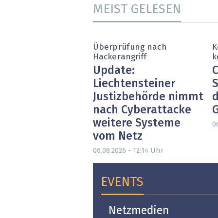
MEIST GELESEN
Überprüfung nach
K
Hackerangriff
k
Update:
C
Liechtensteiner
S
Justizbehörde nimmt
d
nach Cyberattacke
weitere Systeme
0
vom Netz
Uhr
06.08.2026 - 12:14
EVENTS
Open-i 2026 | The
Netzmedien