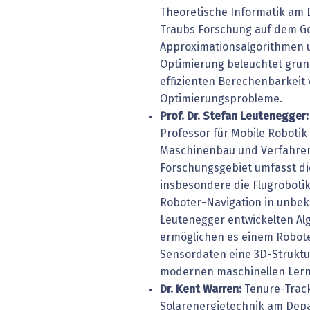
Theoretische Informatik am 
Traubs Forschung auf dem Ge
Approximationsalgorithmen 
Optimierung beleuchtet gru
effizienten Berechenbarkeit 
Optimierungsprobleme.
Prof. Dr. Stefan Leutenegger:
Professor für Mobile Roboti
Maschinenbau und Verfahren
Forschungsgebiet umfasst di
insbesondere die Flugroboti
Roboter-Navigation in unbe
Leutenegger entwickelten Al
ermöglichen es einem Robote
Sensordaten eine 3D-Struktur
modernen maschinellen Lerne
Dr. Kent Warren:
Tenure-Track
Solarenergietechnik am De