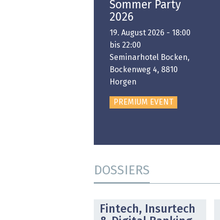
Swiss Innovation
Sommer Party
Platform
2026
6. November 2026 -
19. August 2026 - 18:00
:00 bis 18:00
bis 22:00
ongresshaus Zürich
Seminarhotel Bocken,
Bockenweg 4, 8810
PREMIUM EVENT
Horgen
PREMIUM EVENT
DOSSIERS
DOSSIER
Fintech, Insurtech