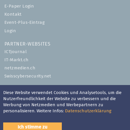
E-Paper Login
Kontakt
Event-Plus-Eintrag
Login
PARTNER-WEBSITES
ICTjournal
IT-Markt.ch
netzmedien.ch
Swisscybersecurity.net
© NETZMEDIEN AG 2026
Diese Website verwendet Cookies und Analysetools, um die
Impressum
Nutzerfreundlichkeit der Website zu verbessern und die
Werbung von Netzmedien und Werbepartnern zu
AGB
personalisieren. Weitere Infos:
Datenschutzerklärung
Nutzungsbestimmungen
Datenschutzerklärung
Ich stimme zu