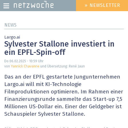
» NEWSLETTER
HEADER
MENU
Direkt
NEWS
zum
Inhalt
Largo.ai
Sylvester Stallone investiert in
ein EPFL-Spin-off
Do 06.02.2025 - 10:59
Uhr
von
Yannick Chavanne
und Übersetzung: René Jaun
Das an der EPFL gestartete Jungunternehmen
Largo.ai will mit KI-Technologie
Filmproduktionen optimieren. Im Rahmen einer
Finanzierungsrunde sammelte das Start-up 7,5
Millionen US-Dollar ein. Einer der Geldgeber ist
Schauspieler Sylvester Stallone.