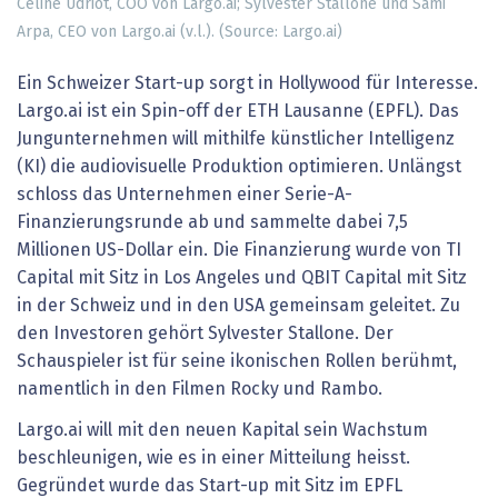
Céline Udriot, COO von Largo.ai; Sylvester Stallone und Sami
Arpa, CEO von Largo.ai (v.l.). (Source: Largo.ai)
Ein Schweizer Start-up sorgt in Hollywood für Interesse.
Largo.ai ist ein Spin-off der ETH Lausanne (EPFL). Das
Jungunternehmen will mithilfe künstlicher Intelligenz
(KI) die audiovisuelle Produktion optimieren. Unlängst
schloss das Unternehmen einer Serie-A-
Finanzierungsrunde ab und sammelte dabei 7,5
Millionen US-Dollar ein. Die Finanzierung wurde von TI
Capital mit Sitz in Los Angeles und QBIT Capital mit Sitz
in der Schweiz und in den USA gemeinsam geleitet. Zu
den Investoren gehört Sylvester Stallone. Der
Schauspieler ist für seine ikonischen Rollen berühmt,
namentlich in den Filmen Rocky und Rambo.
Largo.ai will mit den neuen Kapital sein Wachstum
beschleunigen, wie es in einer Mitteilung heisst.
Gegründet wurde das Start-up mit Sitz im EPFL