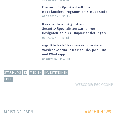
Konkurrenz für OpenAI und Anthropic
Meta lanciert Programmier-KI Muse Code
07.08.2026 - 11:56
Uhr
Bisher unbekannte Angriffsklasse
Security-Spezialisten warnen vor
Designfehler in NAT-Implementierungen
07.08.2026 - 11:50
Uhr
Angebliche Nachrichten vermeintlicher Kinder
Vorsicht vor "Hallo Mama"-Trick per E-Mail
und Whatsapp
06.08.2026 - 16:40
Uhr
START-UPS
KI
MEDIEN
INVESTITIONEN
EPFL
WEBCODE
FGCMCQHP
» MEHR NEWS
MEIST GELESEN