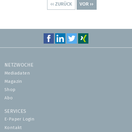
VORHERIGE
‹‹ ZURÜCK
NÄCHSTE
VOR ››
SEITE
SEITE
NETZWOCHE
Mediadaten
Magazin
Shop
Abo
SERVICES
E-Paper Login
Kontakt