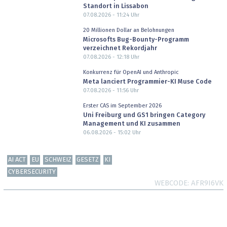
Standort in Lissabon
07.08.2026 - 11:24
Uhr
20 Millionen Dollar an Belohnungen
Microsofts Bug-Bounty-Programm
verzeichnet Rekordjahr
07.08.2026 - 12:18
Uhr
Konkurrenz für OpenAI und Anthropic
Meta lanciert Programmier-KI Muse Code
07.08.2026 - 11:56
Uhr
Erster CAS im September 2026
Uni Freiburg und GS1 bringen Category
Management und KI zusammen
06.08.2026 - 15:02
Uhr
AI ACT
EU
SCHWEIZ
GESETZ
KI
CYBERSECURITY
WEBCODE
AFR9I6VK