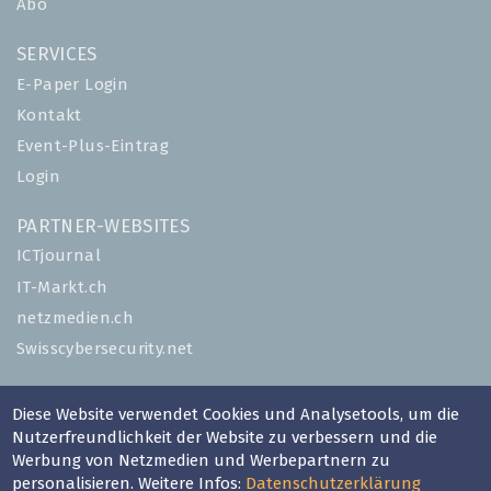
Abo
SERVICES
E-Paper Login
Kontakt
Event-Plus-Eintrag
Login
PARTNER-WEBSITES
ICTjournal
IT-Markt.ch
netzmedien.ch
Swisscybersecurity.net
© NETZMEDIEN AG 2026
Diese Website verwendet Cookies und Analysetools, um die
Impressum
Nutzerfreundlichkeit der Website zu verbessern und die
AGB
Werbung von Netzmedien und Werbepartnern zu
personalisieren. Weitere Infos:
Datenschutzerklärung
Nutzungsbestimmungen