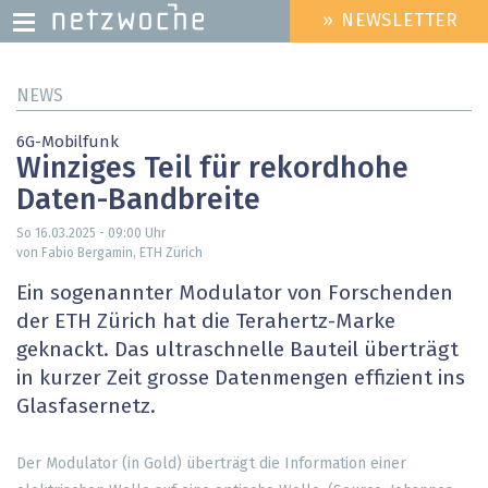
» NEWSLETTER
HEADER
MENU
Direkt
NEWS
zum
Inhalt
6G-Mobilfunk
Winziges Teil für rekordhohe
Daten-Bandbreite
So 16.03.2025 - 09:00
Uhr
von Fabio Bergamin, ETH Zürich
Ein sogenannter Modulator von Forschenden
der ETH Zürich hat die Terahertz-Marke
geknackt. Das ultraschnelle Bauteil überträgt
in kurzer Zeit grosse Datenmengen effizient ins
Glasfasernetz.
Der Modulator (in Gold) überträgt die Information einer