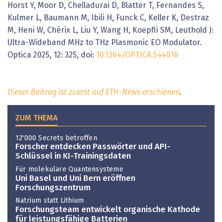
Horst Y, Moor D, Chelladurai D, Blatter T, Fernandes S,
Kulmer L, Baumann M, Ibili H, Funck C, Keller K, Destraz
M, Heni W, Chérix L, Liu Y, Wang H, Koepfli SM, Leuthold J:
Ultra-Wideband MHz to THz Plasmonic EO Modulator.
Optica 2025, 12: 325, doi:
10.1364/OPTICA.544016
Dieser Beitrag ist zuerst auf ETH-News erschienen
.
ZUM THEMA
12'000 Secrets betroffen
Forscher entdecken Passwörter und API-
Schlüssel in KI-Trainingsdaten
Für molekulare Quantensysteme
Uni Basel und Uni Bern eröffnen
Forschungszentrum
Natrium statt Lithium
Forschungsteam entwickelt organische Kathode
für leistungsfähige Batterien