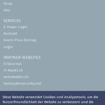
Shop
Abo
SERVICES
E-Paper Login
Kontakt
Event-Plus-Eintrag
Login
PARTNER-WEBSITES
ICTjournal
IT-Markt.ch
netzmedien.ch
Swisscybersecurity.net
© NETZMEDIEN AG 2026
Diese Website verwendet Cookies und Analysetools, um die
Impressum
Nutzerfreundlichkeit der Website zu verbessern und die