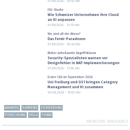
07.08.2026 - 10:45
Uhr
ISG-Studie
Wie Schweizer Unternehmen ihre Cloud
an KI anpassen
07.08.2026 - 12:15
Uhr
Wo sind all die Aliens?
Das Fermi-Paradoxon
07.08.2026 - 10:46
Uhr
Bisher unbekannte Angriffsklasse
Security-Spezialisten warnen vor
Designfehler in NAT-Implementierungen
07.08.2026 - 11:50
Uhr
Erster CAS im September 2026
Uni Freiburg und GS1 bringen Category
Management und KI zusammen
06.08.2026 - 15:02
Uhr
AWARDS
SIEMENS
FÖRDERUNG
FORSCHUNG
HSLU
FHNW
WEBCODE
WXOGABC2