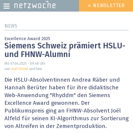
» NEWSLETTER
HEADER
MENU
Direkt
NEWS
zum
Inhalt
Excellence Award 2025
Siemens Schweiz prämiert HSLU-
und FHNW-Alumni
Mo 07.04.2025 - 09:46
Uhr
von
Joël Orizet
und tme
Die HSLU-Absolventinnen Andrea Räber und
Hannah Berüter haben für ihre didaktische
Web-Anwendung "Rhyddm" den Siemens
Excellence Award gewonnen. Der
Publikumspreis ging an FHNW-Absolvent Joël
Alfeld für seinen KI-Algorithmus zur Sortierung
von Altreifen in der Zementproduktion.