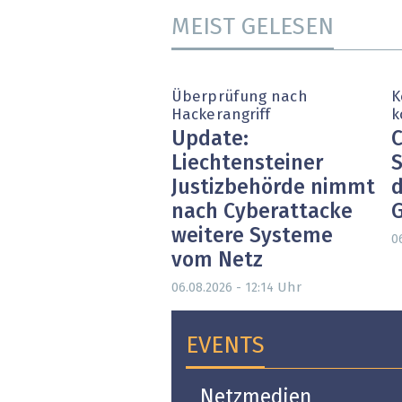
MEIST GELESEN
Überprüfung nach
K
Hackerangriff
k
Update:
C
Liechtensteiner
S
Justizbehörde nimmt
d
nach Cyberattacke
weitere Systeme
0
vom Netz
Uhr
06.08.2026 - 12:14
EVENTS
Open-i 2026 | The
Netzmedien