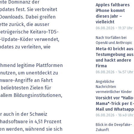
weite Dominanz der
Apples faltbares
ates fest. Sie verbreitet
iPhone kommt
dieses Jahr –
Downloads. Dabei greifen
vielleicht
ette zurück, die ausser
06.08.2026 - 11:37
Uhr
etrügerische Keitaro-TDS-
Nach Vorfällen bei
r-Update-Köder verwendet,
OpenAI und Anthropic
ates zu verleiten, wie
Meta-KI bricht aus
Testumgebung aus
und hackt andere
ehmend legitime Plattformen
Firma
06.08.2026 - 14:57
Uhr
snutzen, um unentdeckt zu
mware-Angriffe an Fahrt
Angebliche
Nachrichten
beliebtesten Zielen für
vermeintlicher Kinder
allem Bildungsinstitutionen,
Vorsicht vor "Hallo
Mama"-Trick per E
Mail und Whatsapp
 auch in der Schweiz
06.08.2026 - 16:40
Uhr
hadsoftware in 4,51 Prozent
Blick in die Deepfake-
en werden, während sie sich
Zukunft