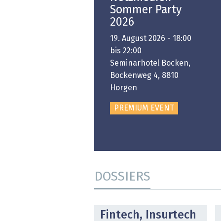
Swiss Innovation
Sommer Party
Platform
2026
6. November 2026 -
19. August 2026 - 18:00
:00 bis 18:00
bis 22:00
ongresshaus Zürich
Seminarhotel Bocken,
Bockenweg 4, 8810
PREMIUM EVENT
Horgen
PREMIUM EVENT
DOSSIERS
DOSSIER
Fintech, Insurtech