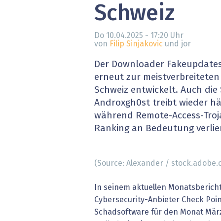
Schweiz
» alle News
Gesund
Block
Do 10.04.2025 - 17:20
Uhr
von
Filip Sinjakovic
und jor
EU-D
Der Downloader Fakeupdates 
erneut zur meistverbreiteten
XaaS,
Schweiz entwickelt. Auch di
Androxgh0st treibt wieder hä
Digita
während Remote-Access-Troj
Ranking an Bedeutung verlie
» alle
(Source: Alexander / stock.adobe.
In seinem aktuellen Monatsbericht 
Cybersecurity-Anbieter Check Poi
Schadsoftware für den Monat Mär