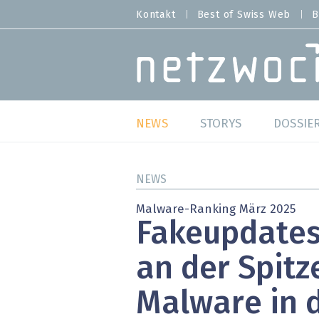
Direkt
Kontakt
Best of Swiss Web
B
HEADER
zum
MENU
Inhalt
MAIN NAVIGATION
NEWS
STORYS
DOSSIE
Live
Best o
NEWS
Wild Card
Best o
Malware-Ranking März 2025
Fakeupdates
Studien
Best o
an der Spitz
Meinungen
SAP S
Malware in 
Hands-on
Arbei