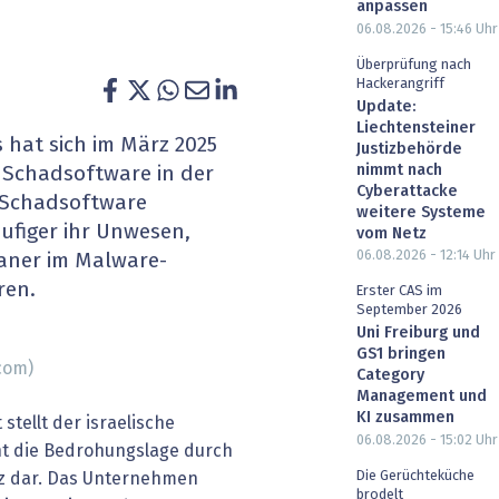
anpassen
heit wird digital
IT for Health
06.08.2026 - 15:46
Uhr
Überprüfung nach
chain
Artificial Intelligence
Hackerangriff
Update:
Liechtensteiner
SGVO
Finance 2030
hat sich im März 2025
Justizbehörde
nimmt nach
 Schadsoftware in der
 Managed Services & Co.
Fintech & Insurtech
Cyberattacke
e Schadsoftware
weitere Systeme
ufiger ihr Unwesen,
vom Netz
l Banking
Professional AV & Digital Signage
06.08.2026 - 12:14
Uhr
aner im Malware-
ren.
 Dossiers
» alle Specials
Erster CAS im
September 2026
Uni Freiburg und
GS1 bringen
com)
Category
Management und
KI zusammen
stellt der israelische
06.08.2026 - 15:02
Uhr
nt die Bedrohungslage durch
Die Gerüchteküche
z dar. Das Unternehmen
brodelt