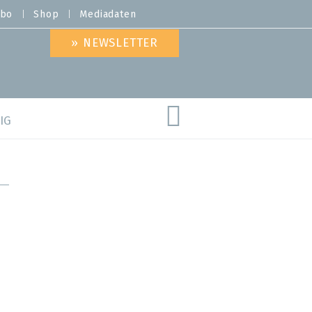
bo
Shop
Mediadaten
» NEWSLETTER
IG
are