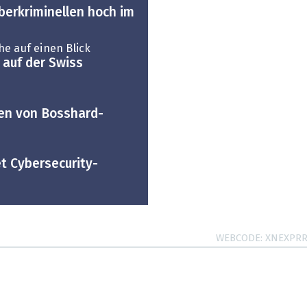
berkriminellen hoch im
e auf einen Blick
 auf der Swiss
p
ten von Bosshard-
t Cybersecurity-
WEBCODE
XNEXPR