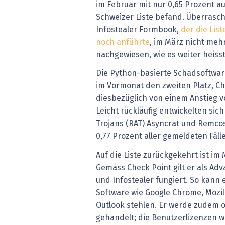
im Februar mit nur 0,65 Prozent au
Schweizer Liste befand. Überrasc
Infostealer Formbook,
der die Lis
noch anführte
, im März nicht meh
nachgewiesen, wie es weiter heisst
Die Python-basierte Schadsoftwar
im Vormonat den zweiten Platz, Ch
diesbezüglich von einem Anstieg vo
Leicht rückläufig entwickelten si
Trojans (RAT) Asyncrat und Remcos
0,77 Prozent aller gemeldeten Fäl
Auf die Liste zurückgekehrt ist im
Gemäss Check Point gilt er als Adv
und Infostealer fungiert. So kann 
Software wie Google Chrome, Mozil
Outlook stehlen. Er werde zudem of
gehandelt; die Benutzerlizenzen 