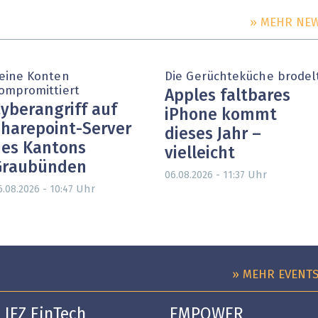
» MEHR NE
eine Konten
Die Gerüchteküche brodel
ompromittiert
Apples faltbares
yberangriff auf
iPhone kommt
harepoint-Server
dieses Jahr –
es Kantons
vielleicht
Graubünden
Uhr
06.08.2026 - 11:37
Uhr
6.08.2026 - 10:47
» MEHR EVENT
IFZ FinTech
EMPOWER