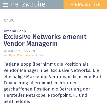
» NEWSLETTER
HEADER
MENU
Direkt
NEWS
zum
Inhalt
Tatjana Bopp
Exclusive Networks ernennt
Vendor Managerin
Mi 04.06.2025 - 17:25
Uhr
von
Dylan Windhaber
und dda
Tatjana Bopp übernimmt die Position als
Vendor Managerin bei Exclusive Networks. Die
ehemalige Marketing-Verantwortliche von Boll
Engineering übernimmt in ihrer neu
geschaffenen Position die Betreuung der
Hersteller Netskope, Proofpoint, F5 und
Sentinelone.