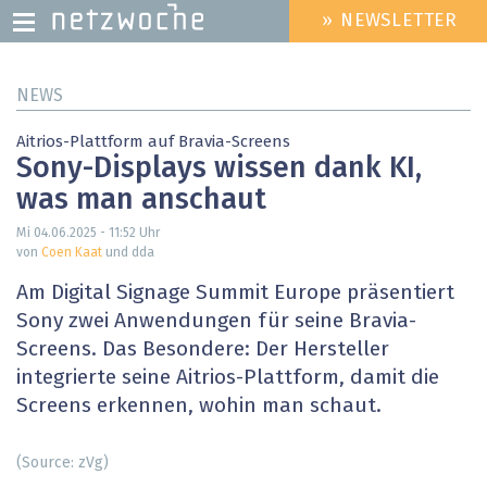
» NEWSLETTER
HEADER
MENU
Direkt
NEWS
zum
Inhalt
Aitrios-Plattform auf Bravia-Screens
Sony-Displays wissen dank KI,
was man anschaut
Mi 04.06.2025 - 11:52
Uhr
von
Coen Kaat
und dda
Am Digital Signage Summit Europe präsentiert
Sony zwei Anwendungen für seine Bravia-
Screens. Das Besondere: Der Hersteller
integrierte seine Aitrios-Plattform, damit die
Screens erkennen, wohin man schaut.
(Source: zVg)