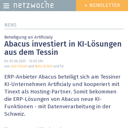
» NEWSLETTER
HEADER
MENU
Direkt
NEWS
zum
Inhalt
Beteiligung an Artificialy
Abacus investiert in KI-Lösungen
aus dem Tessin
Do 05.06.2025 - 12:09
Uhr
von
Joël Orizet
und
Netz-KI Bot
und fsi
ERP-Anbieter Abacus beteiligt sich am Tessiner
KI-Unternehmen Artificialy und kooperiert mit
Tinext als Hosting-Partner. Somit bekommen
die ERP-Lösungen von Abacus neue KI-
Funktionen - mit Datenverarbeitung in der
Schweiz.