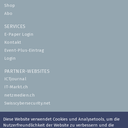
Shop
Abo
SERVICES
E-Paper Login
Kontakt
Event-Plus-Eintrag
Login
PARTNER-WEBSITES
ICTjournal
IT-Markt.ch
netzmedien.ch
Swisscybersecurity.net
© NETZMEDIEN AG 2026
Diese Website verwendet Cookies und Analysetools, um die
Impressum
Nutzerfreundlichkeit der Website zu verbessern und die