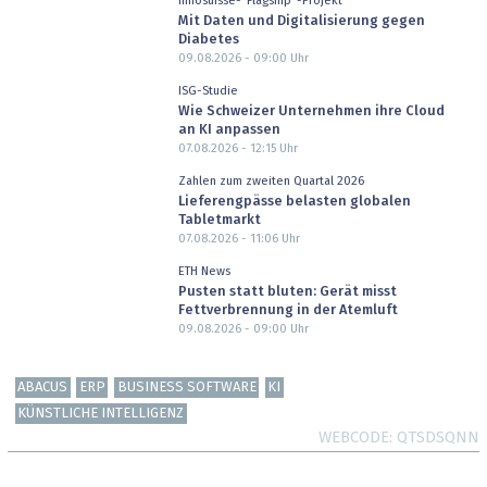
Innosuisse-"Flagship"-Projekt
Mit Daten und Digitalisierung gegen
Diabetes
09.08.2026 - 09:00
Uhr
ISG-Studie
Wie Schweizer Unternehmen ihre Cloud
an KI anpassen
07.08.2026 - 12:15
Uhr
Zahlen zum zweiten Quartal 2026
Lieferengpässe belasten globalen
Tabletmarkt
07.08.2026 - 11:06
Uhr
ETH News
Pusten statt bluten: Gerät misst
Fettverbrennung in der Atemluft
09.08.2026 - 09:00
Uhr
ABACUS
ERP
BUSINESS SOFTWARE
KI
KÜNSTLICHE INTELLIGENZ
WEBCODE
QTSDSQNN