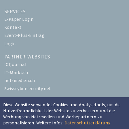
SERVICES
E-Paper Login
Kontakt
Event-Plus-Eintrag
Login
PARTNER-WEBSITES
ICTjournal
IT-Markt.ch
netzmedien.ch
Swisscybersecurity.net
© NETZMEDIEN AG 2026
Diese Website verwendet Cookies und Analysetools, um die
Impressum
Nutzerfreundlichkeit der Website zu verbessern und die
Werbung von Netzmedien und Werbepartnern zu
AGB
personalisieren. Weitere Infos:
Datenschutzerklärung
Nutzungsbestimmungen