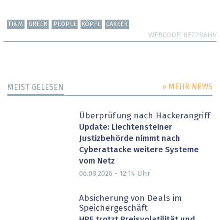
TI&M
GREEN
PEOPLE
KÖPFE
CAREER
WEBCODE
8EZ2B6HV
» MEHR NEWS
MEIST GELESEN
Überprüfung nach Hackerangriff
Update: Liechtensteiner
Justizbehörde nimmt nach
Cyberattacke weitere Systeme
vom Netz
Uhr
06.08.2026 - 12:14
Absicherung von Deals im
Speichergeschäft
HPE trotzt Preisvolatilität und