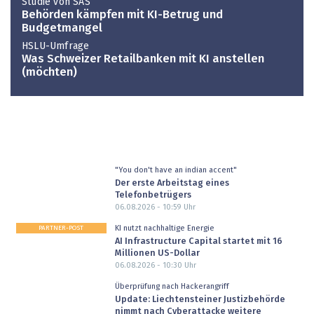
Studie von SAS
Behörden kämpfen mit KI-Betrug und
Budgetmangel
HSLU-Umfrage
Was Schweizer Retailbanken mit KI anstellen
(möchten)
"You don't have an indian accent"
Der erste Arbeitstag eines
Telefonbetrügers
06.08.2026 - 10:59
Uhr
PARTNER-POST
KI nutzt nachhaltige Energie
AI Infrastructure Capital startet mit 16
Millionen US-Dollar
06.08.2026 - 10:30
Uhr
Überprüfung nach Hackerangriff
Update: Liechtensteiner Justizbehörde
nimmt nach Cyberattacke weitere