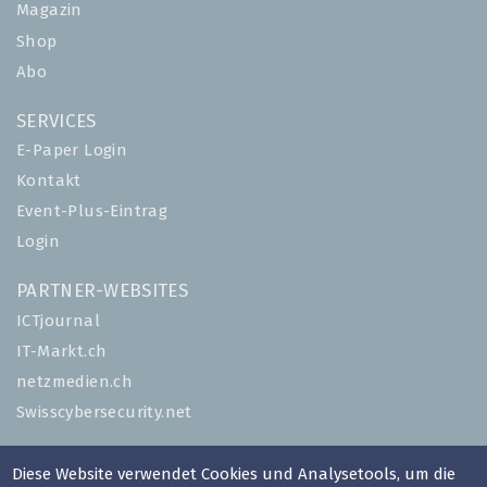
Magazin
Shop
Abo
SERVICES
E-Paper Login
Kontakt
Event-Plus-Eintrag
Login
PARTNER-WEBSITES
ICTjournal
IT-Markt.ch
netzmedien.ch
Swisscybersecurity.net
© NETZMEDIEN AG 2026
Diese Website verwendet Cookies und Analysetools, um die