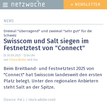
» NEWSLETTER
HEADER
MENU
Direkt
NEWS
zum
Inhalt
Dreimal "überragend" und zweimal "sehr gut" für die
Schweiz
Swisscom und Salt siegen im
Festnetztest von "Connect"
Di 30.09.2025 - 12:04
Uhr
von
Chiara Binder
und cka
Beim Breitband- und Festnetztest 2025 von
"Connect" hat Swisscom landesweit den ersten
Platz belegt. Unter den regionalen Anbietern
steht Salt an der Spitze.
(Source: Pat J. / stock.adobe.com)