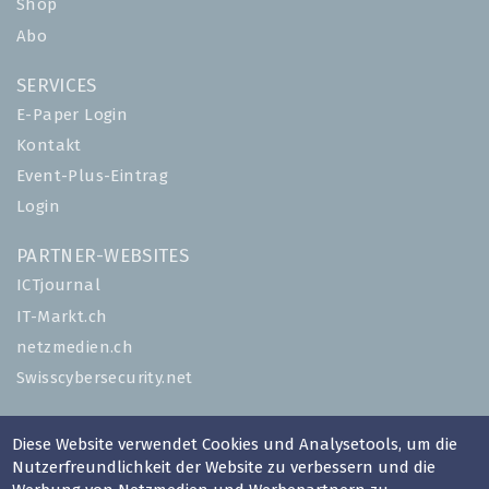
Shop
Abo
SERVICES
E-Paper Login
Kontakt
Event-Plus-Eintrag
Login
PARTNER-WEBSITES
ICTjournal
IT-Markt.ch
netzmedien.ch
Swisscybersecurity.net
© NETZMEDIEN AG 2026
Diese Website verwendet Cookies und Analysetools, um die
Impressum
Nutzerfreundlichkeit der Website zu verbessern und die
AGB