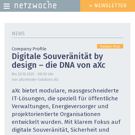
» NEWSLETTER
HEADER
MENU
Direkt
zum
NEWS
Inhalt
Partner-Post
Company Profile
Digitale Souveränität by
design – die DNA von aXc
Mo 20.10.2025 - 08:00
Uhr
von aXcelerate-Solutions AG
aXc bietet modulare, massgeschneiderte
IT-Lösungen, die speziell für öffentliche
Verwaltungen, Energieversorger und
projektorientierte Organisationen
entwickelt wurden. Mit klarem Fokus auf
digitale Souveränität, Sicherheit und