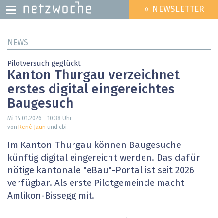
» NEWSLETTER
HEADER
MENU
Direkt
NEWS
zum
Inhalt
Pilotversuch geglückt
Kanton Thurgau verzeichnet
erstes digital eingereichtes
Baugesuch
Mi 14.01.2026 - 10:38
Uhr
von
René Jaun
und cbi
Im Kanton Thurgau können Baugesuche
künftig digital eingereicht werden. Das dafür
nötige kantonale "eBau"-Portal ist seit 2026
verfügbar. Als erste Pilotgemeinde macht
Amlikon-Bissegg mit.