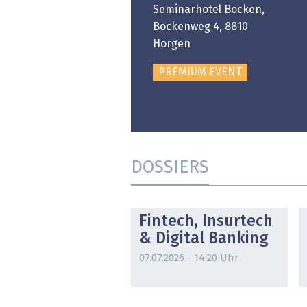
ongresshaus Zürich
Seminarhotel Bocken,
Bockenweg 4, 8810
PREMIUM EVENT
Horgen
PREMIUM EVENT
DOSSIERS
DOSSIER
Fintech, Insurtech
& Digital Banking
07.07.2026 - 14:20 Uhr