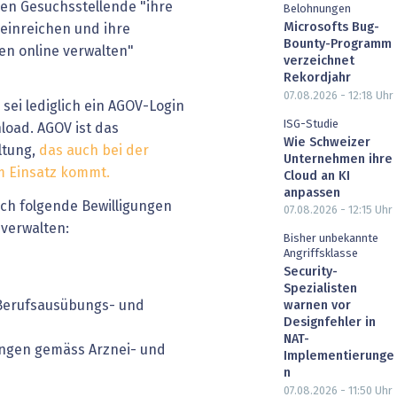
llen Gesuchsstellende "ihre
Belohnungen
Microsofts Bug-
einreichen und ihre
Bounty-Programm
en online verwalten"
verzeichnet
Rekordjahr
07.08.2026 - 12:18
Uhr
sei lediglich ein AGOV-Login
ISG-Studie
nload. AGOV ist das
Wie Schweizer
ltung,
das auch bei der
Unternehmen ihre
m Einsatz kommt.
Cloud an KI
anpassen
ch folgende Bewilligungen
07.08.2026 - 12:15
Uhr
verwalten:
Bisher unbekannte
Angriffsklasse
Security-
Spezialisten
 Berufsausübungs- und
warnen vor
Designfehler in
NAT-
gungen gemäss Arznei- und
Implementierunge
n
07.08.2026 - 11:50
Uhr