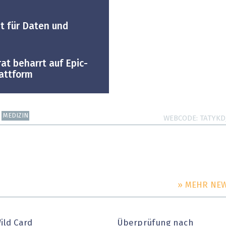
mt für Daten und
at beharrt auf Epic-
attform
MEDIZIN
WEBCODE
TATYKD
» MEHR NE
ild Card
Überprüfung nach