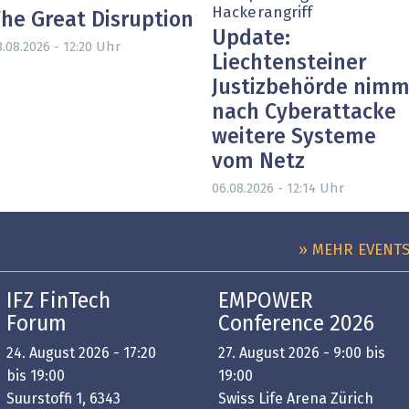
Hackerangriff
he Great Disruption
Update:
Uhr
3.08.2026 - 12:20
Liechtensteiner
Justizbehörde nimm
nach Cyberattacke
weitere Systeme
vom Netz
Uhr
06.08.2026 - 12:14
» MEHR EVENT
IFZ FinTech
EMPOWER
Forum
Conference 2026
24. August 2026 - 17:20
27. August 2026 - 9:00 bis
bis 19:00
19:00
Suurstoffi 1, 6343
Swiss Life Arena Zürich