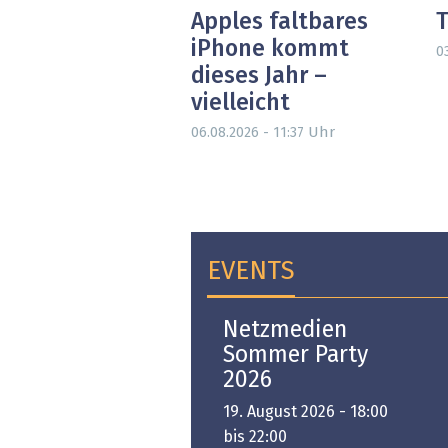
Apples faltbares
T
iPhone kommt
0
dieses Jahr –
vielleicht
Uhr
06.08.2026 - 11:37
EVENTS
Open-i 2026 | The
Netzmedien
Swiss Innovation
Sommer Party
Platform
2026
6. November 2026 -
19. August 2026 - 18:00
:00 bis 18:00
bis 22:00