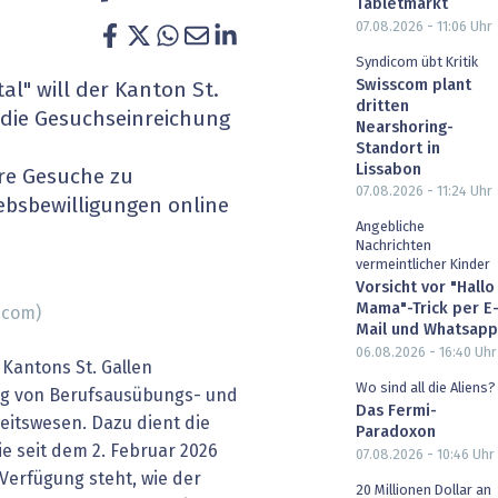
Tabletmarkt
heit wird digital
IT for Health
07.08.2026 - 11:06
Uhr
Syndicom übt Kritik
chain
Artificial Intelligence
Swisscom plant
l" will der Kanton St.
dritten
die Gesuchseinreichung
Nearshoring-
SGVO
Finance 2030
n
Standort in
Lissabon
re Gesuche zu
 Managed Services & Co.
Fintech & Insurtech
07.08.2026 - 11:24
Uhr
bsbewilligungen online
Angebliche
l Banking
Professional AV & Digital Signage
Nachrichten
vermeintlicher Kinder
 Dossiers
» alle Specials
Vorsicht vor "Hallo
Mama"-Trick per E
.com)
Mail und Whatsapp
06.08.2026 - 16:40
Uhr
Kantons St. Gallen
Wo sind all die Aliens?
ung von Berufsausübungs- und
Das Fermi-
eitswesen. Dazu dient die
Paradoxon
e seit dem 2. Februar 2026
07.08.2026 - 10:46
Uhr
Verfügung steht, wie der
20 Millionen Dollar an