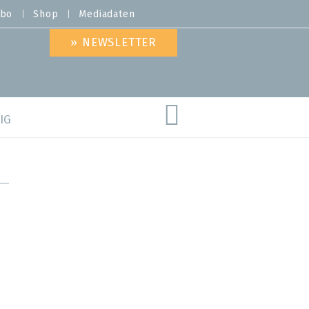
bo
Shop
Mediadaten
» NEWSLETTER
IG
are