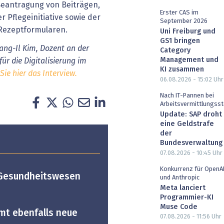
Beantragung von Beiträgen,
Erster CAS im
Pflegeinitiative sowie der
September 2026
Rezeptformularen.
Uni Freiburg und
GS1 bringen
ang-Il Kim, Dozent an der
Category
Management und
ür die Digitalisierung im
KI zusammen
Sie hier das Interview.
06.08.2026 - 15:02
Uhr
Nach IT-Pannen bei
Arbeitsvermittlungsst
Update: SAP droht
eine Geldstrafe
der
Bundesverwaltung
07.08.2026 - 10:45
Uhr
Konkurrenz für OpenA
m Gesundheitswesen
und Anthropic
Meta lanciert
Programmier-KI
Muse Code
mt ebenfalls neue
07.08.2026 - 11:56
Uhr