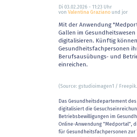
» alle News
Gesund
Di 03.02.2026 - 11:23
Uhr
von
Valentina Graziano
und jor
Block
Mit der Anwendung "Medporta
Gallen im Gesundheitswesen 
EU-D
digitalisieren. Künftig könne
Gesundheitsfachpersonen ih
XaaS,
Berufsausübungs- und Betrie
einreichen.
Digita
» alle
(Source: gstudioimagen1 / Freepik
Das Gesundheitsdepartement des 
digitalisiert die Gesuchseinreich
Betriebsbewilligungen im Gesundh
Online-Anwendung "Medportal", di
für Gesundheitsfachpersonen zur 