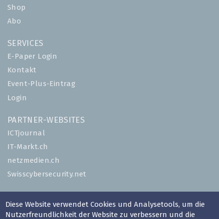
Shop
Abo
SERVICES
E-Paper Login
Kontakt
Event-Plus-Eintrag
Login
PARTNER-WEBSITES
ICTjournal
IT-Markt.ch
netzmedien.ch
Swisscybersecurity.net
© NETZMEDIEN AG 2026
Diese Website verwendet Cookies und Analysetools, um die
Impressum
Nutzerfreundlichkeit der Website zu verbessern und die