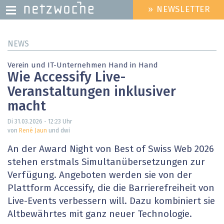
» NEWSLETTER
HEADER
MENU
Direkt
NEWS
zum
Inhalt
Verein und IT-Unternehmen Hand in Hand
Wie Accessify Live-
Veranstaltungen inklusiver
macht
Di 31.03.2026 - 12:23
Uhr
von
René Jaun
und dwi
An der Award Night von Best of Swiss Web 2026
stehen erstmals Simultanübersetzungen zur
Verfügung. Angeboten werden sie von der
Plattform Accessify, die die Barrierefreiheit von
Live-Events verbessern will. Dazu kombiniert sie
Altbewährtes mit ganz neuer Technologie.