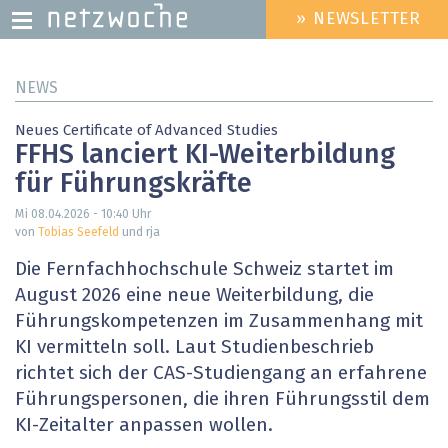
» NEWSLETTER
HEADER
MENU
Direkt
NEWS
zum
Inhalt
Neues Certificate of Advanced Studies
FFHS lanciert KI-Weiterbildung
für Führungskräfte
Mi 08.04.2026 - 10:40
Uhr
von
Tobias Seefeld
und rja
Die Fernfachhochschule Schweiz startet im
August 2026 eine neue Weiterbildung, die
Führungskompetenzen im Zusammenhang mit
KI vermitteln soll. Laut Studienbeschrieb
richtet sich der CAS-Studiengang an erfahrene
Führungspersonen, die ihren Führungsstil dem
KI-Zeitalter anpassen wollen.