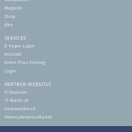
Magazin
Shop
Abo
SERVICES
E-Paper Login
Kontakt
Event-Plus-Eintrag
Login
PARTNER-WEBSITES
ICTjournal
IT-Markt.ch
netzmedien.ch
Swisscybersecurity.net
© NETZMEDIEN AG 2026