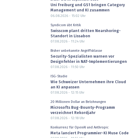
Uni Freiburg und GS1 bringen Category
Management und KI zusammen
06.08.2026 - 15:02
Uhr
Syndicom übt Kritik
Swisscom plant dritten Nearshoring-
Standort in Lissabon
07.08.2026 - 11:24
Uhr
Bisher unbekannte Angriffsklasse
Security-Spezialisten warnen vor
Designfehler in NAT-Implementierungen
07.08.2026 - 11:50
Uhr
ISG-Studie
Wie Schweizer Unternehmen ihre Cloud
an KI anpassen
07.08.2026 - 12:15
Uhr
20 Millionen Dollar an Belohnungen
Microsofts Bug-Bounty-Programm
verzeichnet Rekordjahr
07.08.2026 - 12:18
Uhr
Konkurrenz für OpenAI und Anthropic
Meta lanciert Programmier-KI Muse Code