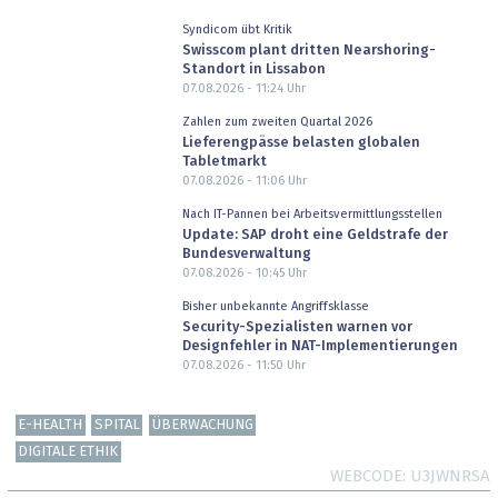
Syndicom übt Kritik
Swisscom plant dritten Nearshoring-
Standort in Lissabon
07.08.2026 - 11:24
Uhr
Zahlen zum zweiten Quartal 2026
Lieferengpässe belasten globalen
Tabletmarkt
07.08.2026 - 11:06
Uhr
Nach IT-Pannen bei Arbeitsvermittlungsstellen
Update: SAP droht eine Geldstrafe der
Bundesverwaltung
07.08.2026 - 10:45
Uhr
Bisher unbekannte Angriffsklasse
Security-Spezialisten warnen vor
Designfehler in NAT-Implementierungen
07.08.2026 - 11:50
Uhr
E-HEALTH
SPITAL
ÜBERWACHUNG
DIGITALE ETHIK
WEBCODE
U3JWNRSA