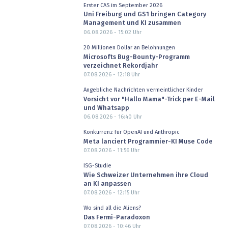
Erster CAS im September 2026
Uni Freiburg und GS1 bringen Category
Management und KI zusammen
06.08.2026 - 15:02
Uhr
20 Millionen Dollar an Belohnungen
Microsofts Bug-Bounty-Programm
verzeichnet Rekordjahr
07.08.2026 - 12:18
Uhr
Angebliche Nachrichten vermeintlicher Kinder
Vorsicht vor "Hallo Mama"-Trick per E-Mail
und Whatsapp
06.08.2026 - 16:40
Uhr
Konkurrenz für OpenAI und Anthropic
Meta lanciert Programmier-KI Muse Code
07.08.2026 - 11:56
Uhr
ISG-Studie
Wie Schweizer Unternehmen ihre Cloud
an KI anpassen
07.08.2026 - 12:15
Uhr
Wo sind all die Aliens?
Das Fermi-Paradoxon
07.08.2026 - 10:46
Uhr