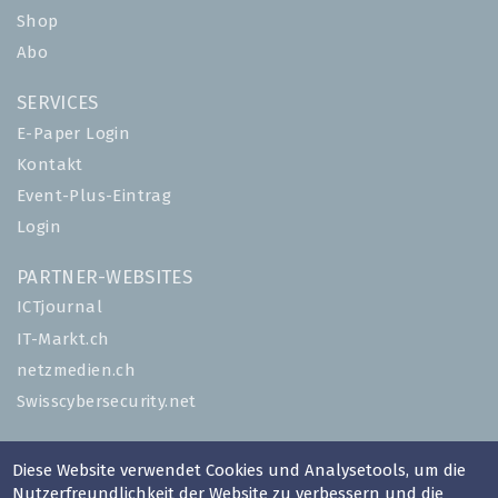
Shop
Abo
SERVICES
E-Paper Login
Kontakt
Event-Plus-Eintrag
Login
PARTNER-WEBSITES
ICTjournal
IT-Markt.ch
netzmedien.ch
Swisscybersecurity.net
© NETZMEDIEN AG 2026
Diese Website verwendet Cookies und Analysetools, um die
Impressum
Nutzerfreundlichkeit der Website zu verbessern und die