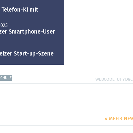
 Telefon-KI mit
2025
izer Smartphone-User
eizer Start-up-Szene
SCHULE
WEBCODE
UFYD8C
» MEHR NE