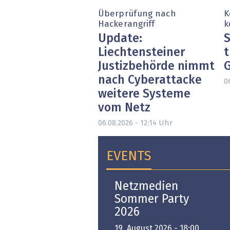
Überprüfung nach
K
Hackerangriff
k
Update:
S
Liechtensteiner
t
Justizbehörde nimmt
nach Cyberattacke
0
weitere Systeme
vom Netz
Uhr
06.08.2026 - 12:14
EVENTS
Open-i 2026 | The
Netzmedien
Swiss Innovation
Sommer Party
Platform
2026
6. November 2026 -
19. August 2026 - 18:00