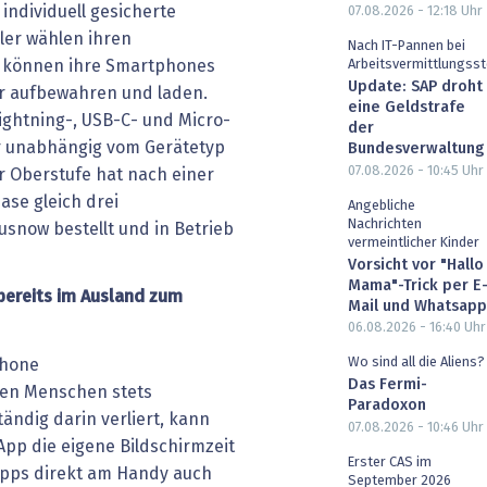
 individuell gesicherte
07.08.2026 - 12:18
Uhr
ler wählen ihren
Nach IT-Pannen bei
d können ihre Smartphones
Arbeitsvermittlungsst
Update: SAP droht
er aufbewahren und laden.
eine Geldstrafe
Lightning-, USB-C- und Micro-
der
ur unabhängig vom Gerätetyp
Bundesverwaltung
07.08.2026 - 10:45
Uhr
er Oberstufe hat nach einer
ase gleich drei
Angebliche
Nachrichten
snow bestellt und in Betrieb
vermeintlicher Kinder
Vorsicht vor "Hallo
Mama"-Trick per E
ereits im Ausland zum
Mail und Whatsapp
06.08.2026 - 16:40
Uhr
Wo sind all die Aliens?
phone
Das Fermi-
len Menschen stets
Paradoxon
tändig darin verliert, kann
07.08.2026 - 10:46
Uhr
App die eigene Bildschirmzeit
Erster CAS im
Apps direkt am Handy auch
September 2026