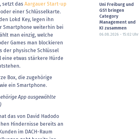
, setzt das
Aargauer Start-up
Uni Freiburg und
GS1 bringen
oder einer Schlüsselkarte.
Category
en Lokd Key, legen ihn
Management und
hr Smartphone weiterhin bei
KI zusammen
ählt man einzig, welche
06.08.2026 - 15:02
Uhr
 oder Games man blockieren
is der physische Schlüssel
l eine etwas stärkere Hürde
ntstehen.
ugehörige App ausgewählte
)
hat das von David Hadodo
chen Hindernisse bereits an
 Kunden im DACH-Raum