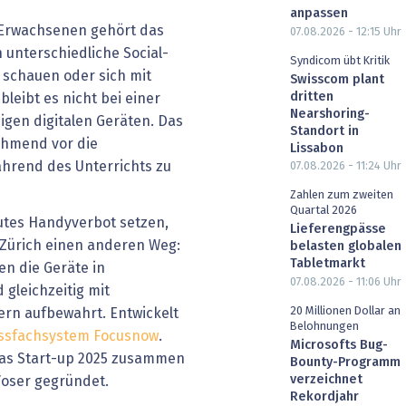
anpassen
 Erwachsenen gehört das
07.08.2026 - 12:15
Uhr
 unterschiedliche Social-
Syndicom übt Kritik
 schauen oder sich mit
Swisscom plant
dritten
leibt es nicht bei einer
Nearshoring-
igen digitalen Geräten. Das
Standort in
ehmend vor die
Lissabon
hrend des Unterrichts zu
07.08.2026 - 11:24
Uhr
Zahlen zum zweiten
Quartal 2026
utes Handyverbot setzen,
Lieferengpässe
 Zürich einen anderen Weg:
belasten globalen
Tabletmarkt
n die Geräte in
07.08.2026 - 11:06
Uhr
 gleichzeitig mit
20 Millionen Dollar an
ern aufbewahrt. Entwickelt
Belohnungen
essfachsystem Focusnow
.
Microsofts Bug-
 das Start-up 2025 zusammen
Bounty-Programm
verzeichnet
Voser gegründet.
Rekordjahr