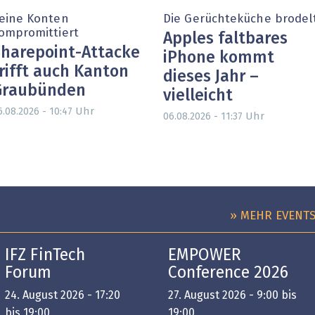
eine Konten
Die Gerüchteküche brodel
ompromittiert
Apples faltbares
harepoint-Attacke
iPhone kommt
rifft auch Kanton
dieses Jahr –
Graubünden
vielleicht
Uhr
6.08.2026 - 10:47
Uhr
06.08.2026 - 11:37
» MEHR EVENT
IFZ FinTech
EMPOWER
Forum
Conference 2026
24. August 2026 - 17:20
27. August 2026 - 9:00 bis
bis 19:00
19:00