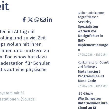
it
heit wird digital
IT for Health
Bisher unbekannte
chain
Artificial Intelligence
Angriffsklasse
Security-
Spezialisten
SGVO
Finance 2030
n im Alltag mit
warnen vor
Designfehler in
lling und zu viel Zeit
 Managed Services & Co.
Fintech & Insurtech
NAT-
ps wollen mit ihren
Implementierunge
n
innen und -nutzern zu
l Banking
Professional AV & Digital Signage
07.08.2026 - 11:50
Uhr
fen: Focusnow hat dazu
Konkurrenz für OpenA
Ladestation für Schulen
 Dossiers
» alle Specials
und Anthropic
lls auf eine physische
Meta lanciert
Programmier-KI
Muse Code
07.08.2026 - 11:56
Uhr
hsystem mit 32
ISG-Studie
Wie Schweizer
stationen. (Source:
Unternehmen ihre
Cloud an KI