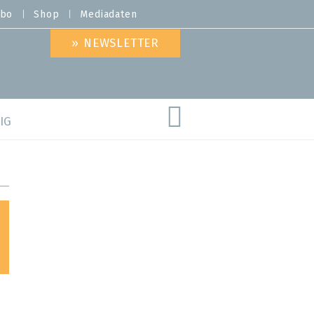
bo
Shop
Mediadaten
» NEWSLETTER
IG
are