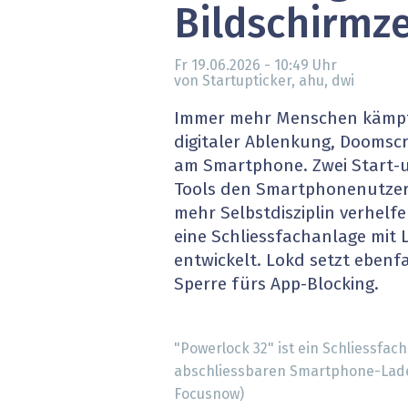
Bildschirmze
» alle News
Gesund
Block
Fr 19.06.2026 - 10:49
Uhr
von Startupticker, ahu, dwi
EU-D
Immer mehr Menschen kämpfe
digitaler Ablenkung, Doomscro
XaaS,
am Smartphone. Zwei Start-u
Tools den Smartphonenutzer
Digita
mehr Selbstdisziplin verhel
eine Schliessfachanlage mit 
» alle
entwickelt. Lokd setzt ebenfa
Sperre fürs App-Blocking.
"Powerlock 32" ist ein Schliessfac
abschliessbaren Smartphone-Lade
Focusnow)