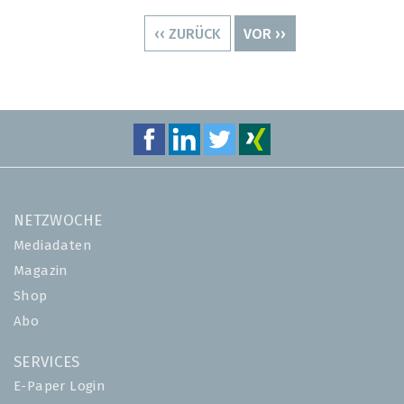
Seitennummerierung
VORHERIGE
‹‹ ZURÜCK
NÄCHSTE
VOR ››
SEITE
SEITE
NETZWOCHE
Mediadaten
Magazin
Shop
Abo
SERVICES
E-Paper Login