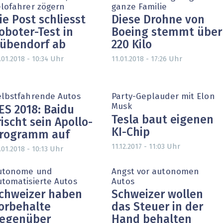
elofahrer zögern
ganze Familie
ie Post schliesst
Diese Drohne von
oboter-Test in
Boeing stemmt über
übendorf ab
220 Kilo
Uhr
Uhr
.01.2018 - 10:34
11.01.2018 - 17:26
elbstfahrende Autos
Party-Geplauder mit Elon
Musk
ES 2018: Baidu
Tesla baut eigenen
rischt sein Apollo-
KI-Chip
rogramm auf
Uhr
11.12.2017 - 11:03
Uhr
.01.2018 - 10:13
utonome und
Angst vor autonomen
utomatisierte Autos
Autos
chweizer haben
Schweizer wollen
orbehalte
das Steuer in der
egenüber
Hand behalten