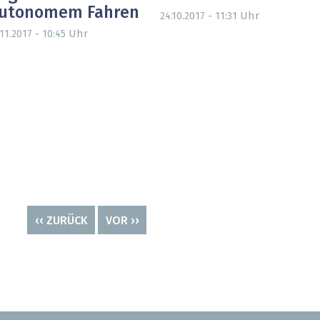
utonomem Fahren
Uhr
24.10.2017 - 11:31
Uhr
.11.2017 - 10:45
VORHERIGE
‹‹ ZURÜCK
NÄCHSTE
VOR ››
SEITE
SEITE