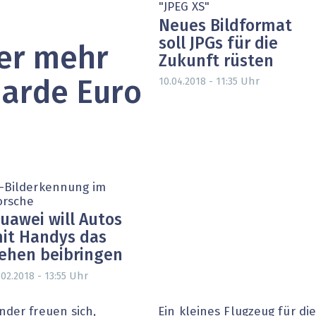
"JPEG XS"
heit wird digital
IT for Health
Neues Bildformat
soll JPGs für die
chain
Artificial Intelligence
rer mehr
Zukunft rüsten
Uhr
SGVO
Finance 2030
10.04.2018 - 11:35
liarde Euro
 Managed Services & Co.
Fintech & Insurtech
l Banking
Professional AV & Digital Signage
 Dossiers
» alle Specials
I-Bilderkennung im
orsche
uawei will Autos
it Handys das
ehen beibringen
Uhr
.02.2018 - 13:55
nder freuen sich,
Ein kleines Flugzeug für di