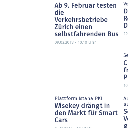
V
Ab 9. Februar testen
D
die
R
Verkehrsbetriebe
D
Zürich einen
selbstfahrenden Bus
29
Uhr
09.02.2018 - 10:10
S
C
f
P
10
Plattform Istana PKI
A
a
Wisekey drängt in
S
den Markt für Smart
V
Cars
g