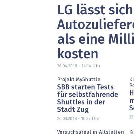
LG lässt sich
» alle News
Gesund
Block
Autozuliefe
EU-D
als eine Mil
XaaS,
kosten
Digita
Uhr
26.04.2018 - 14:14
» alle
Projekt MyShuttle
K
P
SBB starten Tests
H
für selbstfahrende
m
Shuttles in der
S
Stadt Zug
23
Uhr
26.03.2018 - 10:37
Versuchsareal in Altstetten
Ki