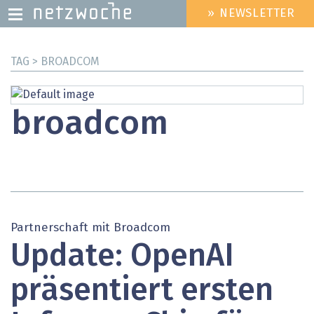
» NEWSLETTER
HEADER
MENU
Direkt
TAG > BROADCOM
zum
Inhalt
broadcom
Partnerschaft mit Broadcom
Update: OpenAI
präsentiert ersten