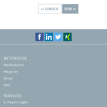
Seitennummerierung
VORHERIGE
‹‹ ZURÜCK
NÄCHSTE
VOR ››
SEITE
SEITE
NETZWOCHE
Mediadaten
Magazin
Shop
Abo
SERVICES
E-Paper Login