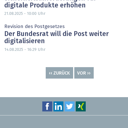
digitale Produkte erhöhen
Uhr
21.08.2025 - 10:00
Revision des Postgesetzes
Der Bundesrat will die Post weiter
digitalisieren
Uhr
14.08.2025 - 16:29
Seitennummerierung
VORHERIGE
‹‹ ZURÜCK
NÄCHSTE
VOR ››
SEITE
SEITE