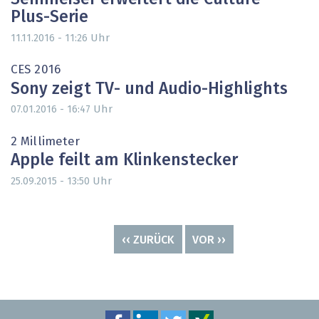
Plus-Serie
Uhr
11.11.2016 - 11:26
CES 2016
Sony zeigt TV- und Audio-Highlights
Uhr
07.01.2016 - 16:47
2 Millimeter
Apple feilt am Klinkenstecker
Uhr
25.09.2015 - 13:50
Seitennummerierung
VORHERIGE
‹‹ ZURÜCK
NÄCHSTE
VOR ››
SEITE
SEITE