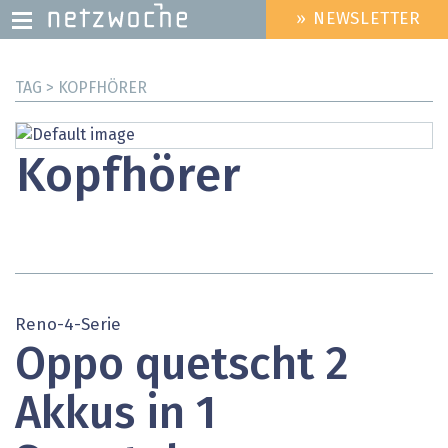
» NEWSLETTER
HEADER
MENU
Direkt
TAG > KOPFHÖRER
zum
Inhalt
Kopfhörer
Reno-4-Serie
Oppo quetscht 2
Akkus in 1