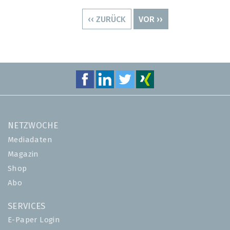
Seitennummerierung
VORHERIGE
‹‹ ZURÜCK
NÄCHSTE
VOR ››
SEITE
SEITE
NETZWOCHE
Mediadaten
Magazin
Shop
Abo
SERVICES
E-Paper Login