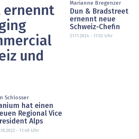
Marianne Bregenzer
 ernennt
heit wird digital
IT for Health
Dun & Bradstreet
ernennt neue
chain
Artificial Intelligence
ging
Schweiz-Chefin
Uhr
SGVO
Finance 2030
21.11.2024 - 11:52
mmercial
 Managed Services & Co.
Fintech & Insurtech
eiz und
l Banking
Professional AV & Digital Signage
 Dossiers
» alle Specials
an Schlosser
anium hat einen
euen Regional Vice
resident Alps
Uhr
.10.2022 - 11:40