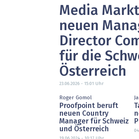
Media Markt
» alle News
Gesund
Block
neuen Mana
EU-D
Director Co
XaaS,
für die Schw
Digita
Österreich
» alle
Uhr
23.06.2026 - 15:01
Roger Gomol
J
Proofpoint beruft
T
neuen Country
n
Manager für Schweiz
P
und Österreich
04
Uhr
19.06.2024 - 10:17