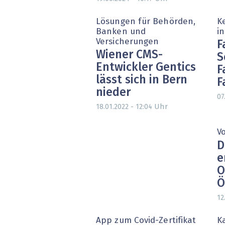
Lösungen für Behörden,
K
Banken und
in
Versicherungen
F
Wiener CMS-
S
Entwickler Gentics
F
lässt sich in Bern
F
nieder
07
Uhr
18.01.2022 - 12:04
V
D
e
O
Ö
12
App zum Covid-Zertifikat
Ka