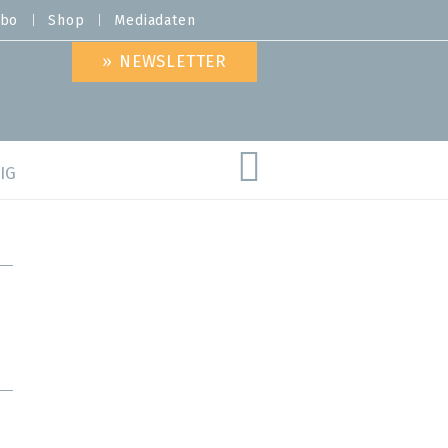
bo
Shop
Mediadaten
» NEWSLETTER
IG
are