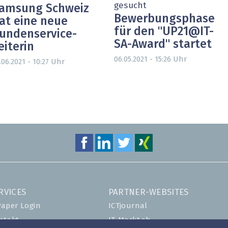
gesucht
amsung Schweiz
Bewerbungsphase
at eine neue
für den "UP21@IT-
undenservice-
SA-Award" startet
eiterin
Uhr
06.05.2021 - 15:26
Uhr
.06.2021 - 10:27
RVICES
PARTNER-WEBSITES
Paper Login
ICTjournal
ntakt
IT-Markt.ch