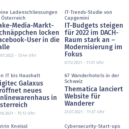
eine Ladenschliessungen
IT-Trends-Studie von
 Österreich
Capgemini
ake-Media-Markt-
IT-Budgets steigen
chnäppchen locken
für 2022 im DACH-
acebook-User in die
Raum stark an –
alle
Modernisierung im
Fokus
Uhr
.01.2022 - 13:44
Uhr
07.12.2021 - 11:31
on IT bis Haushalt
67 Wanderhotels in der
Schweiz
igitec Galaxus
Thematica lanciert
röffnet neues
Website für
nlinewarenhaus in
Wanderer
sterreich
Uhr
23.07.2021 - 11:37
Uhr
.10.2021 - 15:12
trin Kneissl
Cybersecurity-Start-ups