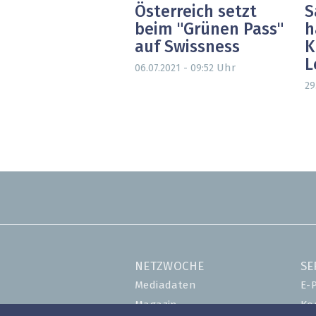
Österreich setzt
S
beim "Grünen Pass"
h
auf Swissness
K
L
Uhr
06.07.2021 - 09:52
29
NETZWOCHE
SE
Mediadaten
E-
Magazin
Ko