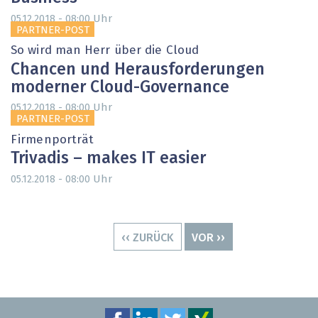
Uhr
05.12.2018 - 08:00
PARTNER-POST
So wird man Herr über die Cloud
Chancen und Herausforderungen
moderner Cloud-Governance
Uhr
05.12.2018 - 08:00
PARTNER-POST
Firmenporträt
Trivadis – makes IT easier
Uhr
05.12.2018 - 08:00
Seitennummerierung
VORHERIGE
‹‹ ZURÜCK
NÄCHSTE
VOR ››
SEITE
SEITE