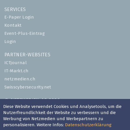
SERVICES
E-Paper Login
Kontakt
Event-Plus-Eintrag
Login
PARTNER-WEBSITES
ICTjournal
IT-Markt.ch
netzmedien.ch
Swisscybersecurity.net
© NETZMEDIEN AG 2026
Diese Website verwendet Cookies und Analysetools, um die
Impressum
Nutzerfreundlichkeit der Website zu verbessern und die
AGB
Werbung von Netzmedien und Werbepartnern zu
Nutzungsbestimmungen
personalisieren. Weitere Infos:
Datenschutzerklärung