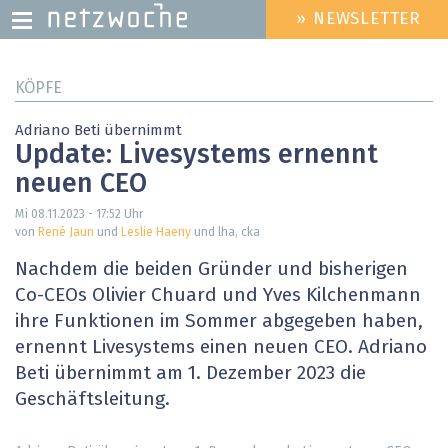
» NEWSLETTER
HEADER
MENU
Direkt
KÖPFE
zum
Inhalt
Adriano Beti übernimmt
Update: Livesystems ernennt
neuen CEO
Mi 08.11.2023 - 17:52
Uhr
von
René Jaun
und
Leslie Haeny
und lha, cka
Nachdem die beiden Gründer und bisherigen
Co-CEOs Olivier Chuard und Yves Kilchenmann
ihre Funktionen im Sommer abgegeben haben,
ernennt Livesystems einen neuen CEO. Adriano
Beti übernimmt am 1. Dezember 2023 die
Geschäftsleitung.