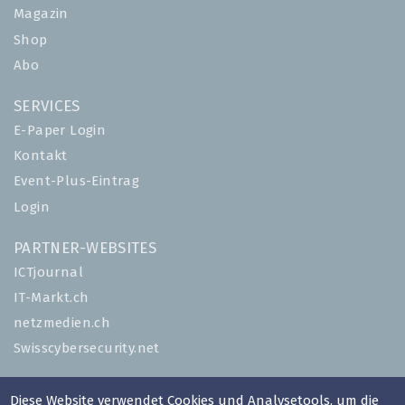
Magazin
Shop
Abo
SERVICES
E-Paper Login
Kontakt
Event-Plus-Eintrag
Login
PARTNER-WEBSITES
ICTjournal
IT-Markt.ch
netzmedien.ch
Swisscybersecurity.net
© NETZMEDIEN AG 2026
Diese Website verwendet Cookies und Analysetools, um die