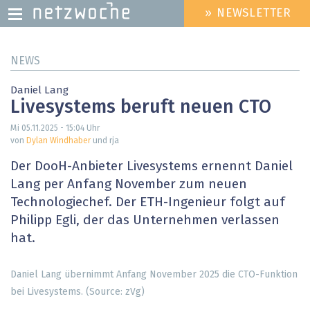
» NEWSLETTER
HEADER
MENU
Direkt
NEWS
zum
Inhalt
Daniel Lang
Livesystems beruft neuen CTO
Mi 05.11.2025 - 15:04
Uhr
von
Dylan Windhaber
und rja
Der DooH-Anbieter Livesystems ernennt Daniel
Lang per Anfang November zum neuen
Technologiechef. Der ETH-Ingenieur folgt auf
Philipp Egli, der das Unternehmen verlassen
hat.
Daniel Lang übernimmt Anfang November 2025 die CTO-Funktion
bei Livesystems. (Source: zVg)