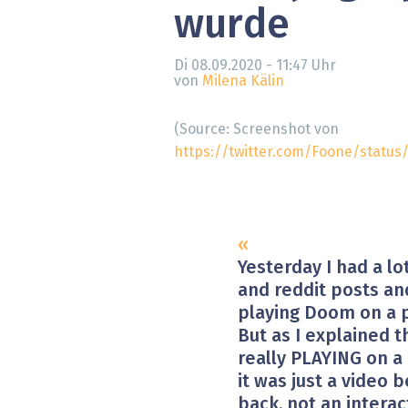
wurde
» alle News
Gesund
Block
Di 08.09.2020 - 11:47
Uhr
von
Milena Kälin
EU-D
(Source: Screenshot von
XaaS,
https://twitter.com/Foone/statu
Digita
» alle
Yesterday I had a lo
and reddit posts an
playing Doom on a 
But as I explained t
really PLAYING on a
it was just a video 
back, not an intera