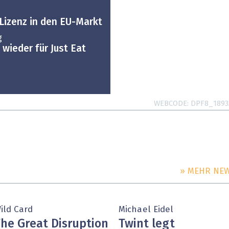
Lizenz in den EU-Markt
g
 wieder für Just Eat
WEBCODE
DPF8_1893
» MEHR NE
ild Card
Michael Eidel
he Great Disruption
Twint legt