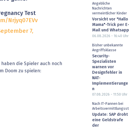
Angebliche
Nachrichten
 Pregnancy Test
vermeintlicher Kinder
Vorsicht vor "Hallo
com/Nrjyq07EVv
Mama"-Trick per E
Mail und Whatsapp
September 7,
06.08.2026 - 16:40
Uhr
Bisher unbekannte
Angriffsklasse
Security-
Spezialisten
haben die Spieler auch noch
warnen vor
m Doom zu spielen:
Designfehler in
NAT-
Implementierunge
n
07.08.2026 - 11:50
Uhr
Nach IT-Pannen bei
Arbeitsvermittlungsst
Update: SAP droht
eine Geldstrafe
der