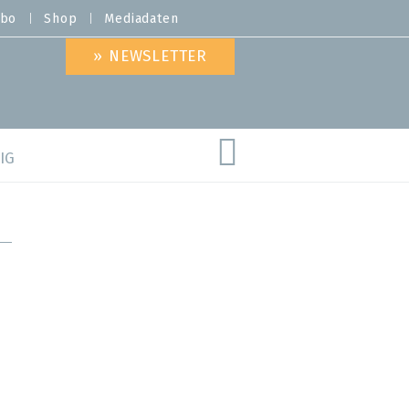
bo
Shop
Mediadaten
» NEWSLETTER
IG
are