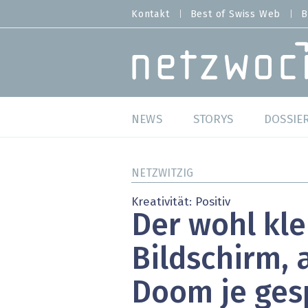
Direkt
Kontakt
Best of Swiss Web
B
HEADER
zum
MENU
Inhalt
MAIN NAVIGATION
NEWS
STORYS
DOSSIE
Live
Best o
NETZWITZIG
Wild Card
Best o
Kreativität: Positiv
Der wohl kle
Studien
Best o
Bildschirm,
Meinungen
SAP S
Doom je ges
Hands-on
Arbei