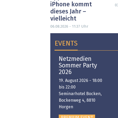
iPhone kommt
0
dieses Jahr –
vielleicht
Uhr
06.08.2026 - 11:37
EVENTS
Open-i 2026 | The
Netzmedien
Swiss Innovation
Sommer Party
Platform
2026
6. November 2026 -
19. August 2026 - 18:00
:00 bis 18:00
bis 22:00
ongresshaus Zürich
Seminarhotel Bocken,
Bockenweg 4, 8810
PREMIUM EVENT
Horgen
PREMIUM EVENT