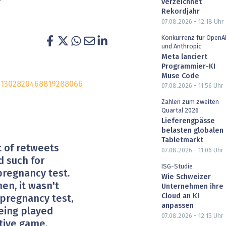
verzeichnet
heit wird digital
IT for Health
Rekordjahr
07.08.2026 - 12:18
Uhr
chain
Artificial Intelligence
Konkurrenz für OpenA
und Anthropic
Meta lanciert
SGVO
Finance 2030
Programmier-KI
Muse Code
 Managed Services & Co.
Fintech & Insurtech
s/1302820468819288066
07.08.2026 - 11:56
Uhr
Zahlen zum zweiten
l Banking
Professional AV & Digital Signage
Quartal 2026
Lieferengpässe
 Dossiers
» alle Specials
belasten globalen
Tabletmarkt
t of retweets
07.08.2026 - 11:06
Uhr
d such for
ISG-Studie
pregnancy test.
Wie Schweizer
hen, it wasn't
Unternehmen ihre
Cloud an KI
 pregnancy test,
anpassen
being played
07.08.2026 - 12:15
Uhr
ctive game.