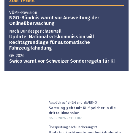
ZUM THEMA
VÜPF-Revision
NGO-Bündnis warnt vor Ausweitung der
Onlineüberwachung
Nach Bundesgerichtsurteil
Update: Nationalratskommission will
Rechtsgrundlage für automatische
Fahrzeugfahndung
GV 2026
Swico warnt vor Schweizer Sonderregeln für KI
Ausblick auf zHBM und zNAND-O
Samsung geht mit KI-Speicher in die
dritte Dimension
06.08.2026 - 11:37
Uhr
Überprüfung nach Hackerangriff
Update: Liechtensteiner Justizbehörde