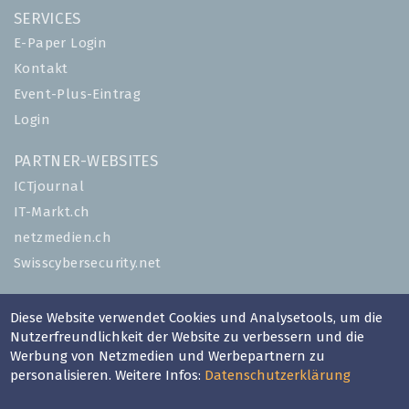
SERVICES
E-Paper Login
Kontakt
Event-Plus-Eintrag
Login
PARTNER-WEBSITES
ICTjournal
IT-Markt.ch
netzmedien.ch
Swisscybersecurity.net
© NETZMEDIEN AG 2026
Diese Website verwendet Cookies und Analysetools, um die
Impressum
Nutzerfreundlichkeit der Website zu verbessern und die
AGB
Werbung von Netzmedien und Werbepartnern zu
personalisieren. Weitere Infos:
Datenschutzerklärung
Nutzungsbestimmungen
Datenschutzerklärung