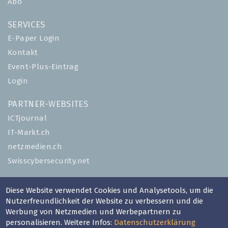
Abo
SERVICES
E-Paper Login
Kontakt
Event-Plus-Eintrag
Login
PARTNER-WEBSITES
ICTjournal
IT-Markt.ch
netzmedien.ch
Swisscybersecurity.net
© NETZMEDIEN AG 2026
Diese Website verwendet Cookies und Analysetools, um die
Impressum
Nutzerfreundlichkeit der Website zu verbessern und die
Werbung von Netzmedien und Werbepartnern zu
AGB
personalisieren. Weitere Infos:
Datenschutzerklärung
Nutzungsbestimmungen