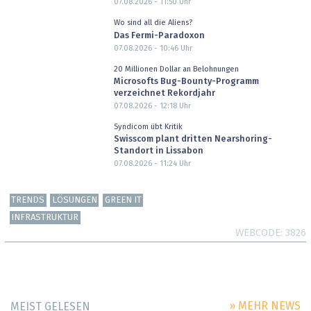
07.08.2026 - 11:50
Uhr
Wo sind all die Aliens?
Das Fermi-Paradoxon
07.08.2026 - 10:46
Uhr
20 Millionen Dollar an Belohnungen
Microsofts Bug-Bounty-Programm
verzeichnet Rekordjahr
07.08.2026 - 12:18
Uhr
Syndicom übt Kritik
Swisscom plant dritten Nearshoring-
Standort in Lissabon
07.08.2026 - 11:24
Uhr
TRENDS
LÖSUNGEN
GREEN IT
INFRASTRUKTUR
WEBCODE
3826
» MEHR NEWS
MEIST GELESEN