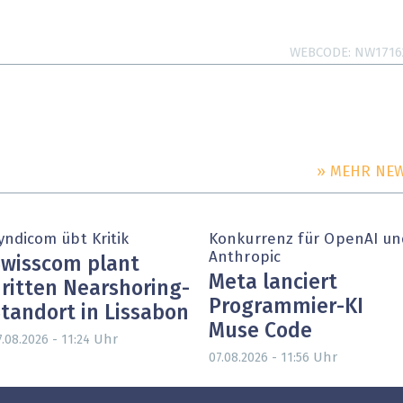
WEBCODE
NW1716
» MEHR NE
yndicom übt Kritik
Konkurrenz für OpenAI un
Anthropic
wisscom plant
Meta lanciert
ritten Nearshoring-
Programmier-KI
tandort in Lissabon
Muse Code
Uhr
.08.2026 - 11:24
Uhr
07.08.2026 - 11:56