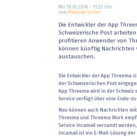
» alle News
Gesund
Mo 10.10.2016 - 11:32
Uhr
von
Melanie Sutter
Block
Die Entwickler der App Thre
Schweizerische Post arbeit
EU-D
profitieren Anwender von Th
können künftig Nachrichten 
XaaS,
austauschen.
Digita
Die Entwickler der App Threema si
» alle
der Schweizerischen Post eingega
App Threema wird in der Schweiz e
Service verfügt über eine Ende-z
Neu können auch Nachrichten mit
Threema und Threema Work empfa
Service Incamail versandt wurden, w
Incamail ist ein E-Mail-Lösung de