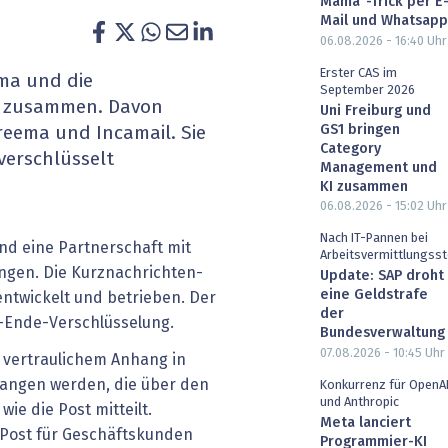
Mama"-Trick per E
heit wird digital
IT for Health
Mail und Whatsapp
06.08.2026 - 16:40
Uhr
chain
Artificial Intelligence
Erster CAS im
ema und die
September 2026
en zusammen. Davon
Uni Freiburg und
SGVO
Finance 2030
GS1 bringen
reema und Incamail. Sie
Category
verschlüsselt
 Managed Services & Co.
Fintech & Insurtech
Management und
KI zusammen
06.08.2026 - 15:02
Uhr
l Banking
Professional AV & Digital Signage
Nach IT-Pannen bei
nd eine Partnerschaft mit
Arbeitsvermittlungsst
 Dossiers
» alle Specials
ngen. Die Kurznachrichten-
Update: SAP droht
eine Geldstrafe
ntwickelt und betrieben. Der
der
u-Ende-Verschlüsselung.
Bundesverwaltung
07.08.2026 - 10:45
Uhr
 vertraulichem Anhang in
ngen werden, die über den
Konkurrenz für OpenA
und Anthropic
ie die Post mitteilt.
Meta lanciert
r Post für Geschäftskunden
Programmier-KI