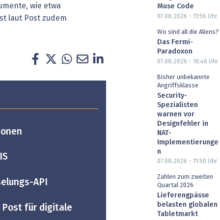
umente, wie etwa
Muse Code
07.08.2026 - 11:56
Uhr
t laut Post zudem
Wo sind all die Aliens?
Das Fermi-
Paradoxon
07.08.2026 - 10:46
Uhr
Bisher unbekannte
Angriffsklasse
Security-
Spezialisten
warnen vor
Designfehler in
ionen
NAT-
Implementierunge
n
IS
07.08.2026 - 11:50
Uhr
Zahlen zum zweiten
selungs-API
Quartal 2026
Lieferengpässe
belasten globalen
Post für digitale
Tabletmarkt