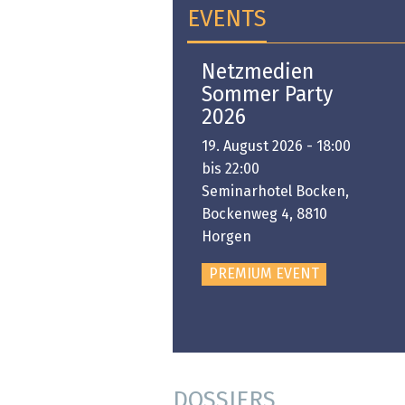
EVENTS
Open-i 2026 | The
Netzmedien
Swiss Innovation
Sommer Party
Platform
2026
6. November 2026 -
19. August 2026 - 18:00
:00 bis 18:00
bis 22:00
ongresshaus Zürich
Seminarhotel Bocken,
Bockenweg 4, 8810
PREMIUM EVENT
Horgen
PREMIUM EVENT
DOSSIERS