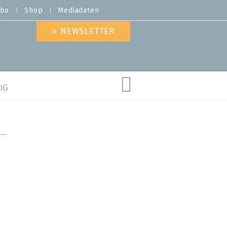
bo
Shop
Mediadaten
» NEWSLETTER
IG
are