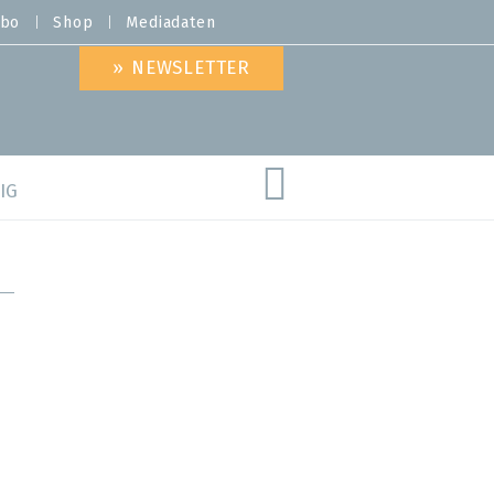
bo
Shop
Mediadaten
» NEWSLETTER
IG
are