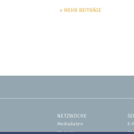
» MEHR BEITRÄGE
NETZWOCHE
SE
Mediadaten
E-
Magazin
Ko