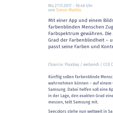
» alle News
Gesund
Mo 27.11.2017 - 10:46
Uhr
von
Simon Mathis
Block
Mit einer App und einem Bild
farbenblinden Menschen Zug
EU-D
Farbspektrum gewähren. Die 
Grad der Farbenblindheit – 
XaaS,
passt seine Farben und Kont
Digita
(Source: Pixabay / webandi / CC0
» alle
Künftig sollen farbenblinde Mens
wahrnehmen können – auf einem 
Samsung. Dabei helfen soll eine 
in der Lage, den exakten Grad ein
messen, teilt Samsung mit.
Seecolors stehe nun weltweit in 