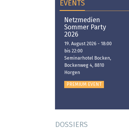
EVENTS
Open-i 2026 | The
Netzmedien
Swiss Innovation
Sommer Party
Platform
2026
6. November 2026 -
19. August 2026 - 18:00
:00 bis 18:00
bis 22:00
ongresshaus Zürich
Seminarhotel Bocken,
Bockenweg 4, 8810
PREMIUM EVENT
Horgen
PREMIUM EVENT
DOSSIERS