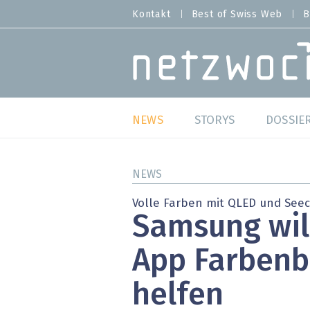
Direkt
Kontakt
Best of Swiss Web
B
HEADER
zum
MENU
Inhalt
MAIN NAVIGATION
NEWS
STORYS
DOSSIE
Live
Best o
NEWS
Wild Card
Best o
Volle Farben mit QLED und Seec
Samsung will
Studien
Best o
App Farbenb
Meinungen
SAP S
helfen
Hands-on
Arbei