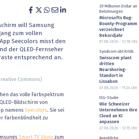
20 Millionen Dollar an
heit wird digital
IT for Health
Belohnungen
Microsofts Bug-
chain
Artificial Intelligence
Bounty-Programm
schirm will Samsung
verzeichnet
ang zum vollen
Rekordjahr
SGVO
Finance 2030
App Seecolors misst den
07.08.2026 - 12:18
Uhr
und der QLED-Fernseher
 Managed Services & Co.
Fintech & Insurtech
Syndicom übt Kritik
raste entsprechend an.
Swisscom plant
dritten
l Banking
Professional AV & Digital Signage
Nearshoring-
Standort in
 Creative Commons)
 Dossiers
» alle Specials
Lissabon
07.08.2026 - 11:24
Uhr
chen das volle Farbspektrum
ISG-Studie
QLED-Bildschirm von
Wie Schweizer
App namens
Seecolors
. Sie sei
Unternehmen ihre
Cloud an KI
er Farbenblindheit zu
anpassen
07.08.2026 - 12:15
Uhr
Samsungs
Smart TV Store
zum
Angebliche