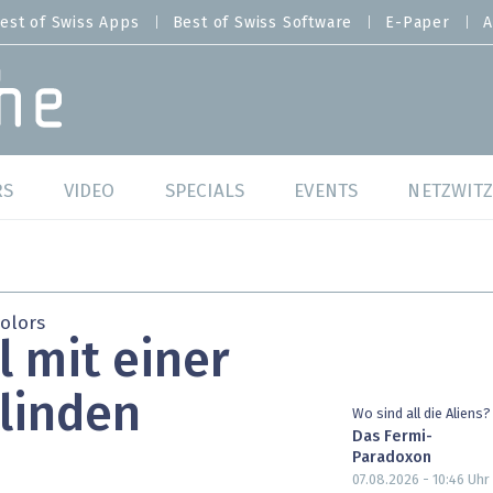
est of Swiss Apps
Best of Swiss Software
E-Paper
A
RS
VIDEO
SPECIALS
EVENTS
NETZWITZ
f Swiss Web
Swiss Digital Ranking
Best of Swiss Web
f Swiss Apps
Datacenter
Best of Swiss Apps
olors
 mit einer
f Swiss Software
Cybersecurity
Best of Swiss Softw
linden
/4 Hana
IT for Gov
Wo sind all die Aliens?
Das Fermi-
Paradoxon
tswelten
Cloud & Managed Services
07.08.2026 - 10:46
Uhr