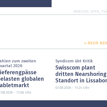
WEBCODE
DPF8_712
» MEHR NE
ahlen zum zweiten
Syndicom übt Kritik
uartal 2026
Swisscom plant
ieferengpässe
dritten Nearshoring
elasten globalen
Standort in Lissabo
abletmarkt
Uhr
07.08.2026 - 11:24
Uhr
7.08.2026 - 11:06