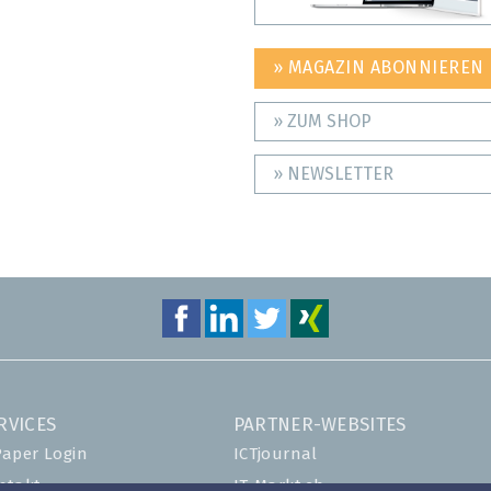
» MAGAZIN ABONNIEREN
» ZUM SHOP
» NEWSLETTER
RVICES
PARTNER-WEBSITES
Paper Login
ICTjournal
ntakt
IT-Markt.ch