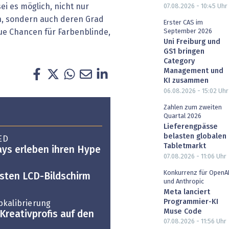
ei es möglich, nicht nur
07.08.2026 - 10:45
Uhr
en, sondern auch deren Grad
Erster CAS im
ue Chancen für Farbenblinde,
September 2026
Uni Freiburg und
GS1 bringen
Category
Management und
KI zusammen
06.08.2026 - 15:02
Uhr
Zahlen zum zweiten
Quartal 2026
Lieferengpässe
belasten globalen
LED
Tabletmarkt
ays erleben ihren Hype
07.08.2026 - 11:06
Uhr
Konkurrenz für OpenA
ssten LCD-Bildschirm
und Anthropic
Meta lanciert
Programmier-KI
bkalibrierung
Muse Code
Kreativprofis auf den
07.08.2026 - 11:56
Uhr