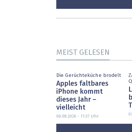
MEIST GELESEN
Die Gerüchteküche brodelt
Z
Q
Apples faltbares
L
iPhone kommt
b
dieses Jahr –
T
vielleicht
0
Uhr
06.08.2026 - 11:37