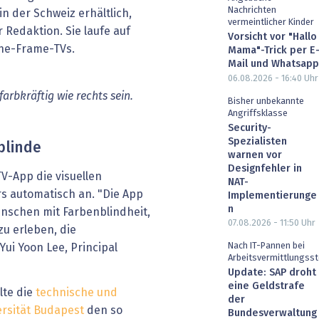
Nachrichten
in der Schweiz erhältlich,
vermeintlicher Kinder
 Redaktion. Sie laufe auf
Vorsicht vor "Hallo
he-Frame-TVs.
Mama"-Trick per E
Mail und Whatsapp
06.08.2026 - 16:40
Uhr
farbkräftig
wie
rechts
sein.
Bisher unbekannte
Angriffsklasse
Security-
Spezialisten
blinde
warnen vor
Designfehler in
V-App die visuellen
NAT-
s automatisch an. "Die App
Implementierunge
n
nschen mit Farbenblindheit,
07.08.2026 - 11:50
Uhr
zu erleben, die
Nach IT-Pannen bei
Yui Yoon Lee, Principal
Arbeitsvermittlungsst
Update: SAP droht
eine Geldstrafe
lte die
technische und
der
ersität Budapest
den so
Bundesverwaltung