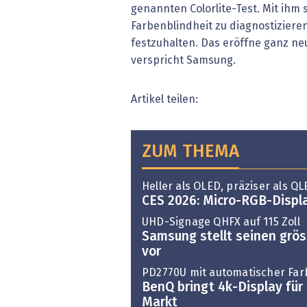
genannten Colorlite-Test. Mit ihm s
Farbenblindheit zu diagnostizier
festzuhalten. Das eröffne ganz ne
verspricht Samsung.
Artikel teilen:
ZUM THEMA
Heller als OLED, präziser als Q
CES 2026: Micro-RGB-Displ
UHD-Signage QHFX auf 115 Zoll
Samsung stellt seinen grö
vor
PD2770U mit automatischer Far
BenQ bringt 4k-Display für 
Markt