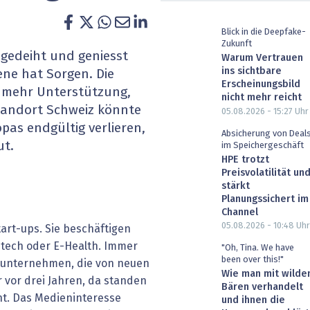
heit wird digital
IT for Health
Blick in die Deepfake-
Zukunft
chain
Artificial Intelligence
gedeiht und geniesst
Warum Vertrauen
ins sichtbare
ene hat Sorgen. Die
SGVO
Finance 2030
Erscheinungsbild
 mehr Unterstützung,
nicht mehr reicht
Standort Schweiz könnte
05.08.2026 - 15:27
Uhr
 Managed Services & Co.
Fintech & Insurtech
as endgültig verlieren,
Absicherung von Deal
ut.
im Speichergeschäft
l Banking
Professional AV & Digital Signage
HPE trotzt
Preisvolatilität un
 Dossiers
» alle Specials
stärkt
Planungssichert im
Channel
05.08.2026 - 10:48
Uhr
tart-ups. Sie beschäftigen
Fintech oder E-Health. Immer
"Oh, Tina. We have
been over this!"
ssunternehmen, die von neuen
Wie man mit wilde
r vor drei Jahren, da standen
Bären verhandelt
t. Das Medieninteresse
und ihnen die