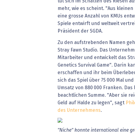
tut sich im Schatten des Riesen 
mehr, wie es scheint. "Aus kleinen
eine grosse Anzahl von KMUs entwic
Spiele entwirft und weltweit vertrei
Präsident der SGDA.
Zu den aufstrebenden Namen gehö
Stray Fawn Studio. Das Unternehm
Mitarbeiter und entwickelt das Str
Genetics Survival Game". Darin ka
erschaffen und ihr beim Überleben
sich das Spiel über 75 000 Mal und
Umsatz von 880 000 Franken. Das k
beachtlichen Summe. "Aber sie rei
Geld auf Halde zu legen", sagt
Phi
des Unternehmens
.
"Niche" konnte international eine 