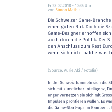
» alle News
Gesund
Fr 23.02.2018 - 10:35
Uhr
von
Simon Mathis
Block
Die Schweizer Game-Branche 
einen guten Ruf. Doch die Sz
EU-D
Game-Designer erhoffen sich
auch durch die Politik. Der 
XaaS,
den Anschluss zum Rest Europ
wenn sich nicht bald etwas t
Digita
» alle
(Source: AurielAki / Fotolia)
In der Schweiz tummeln sich die S
sich mit künstlicher Intelligenz, 
enger vernetzen sie sich mit Gro
Impulsen profitieren wollen. Es wa
die Game-Start-ups im Rampenlich