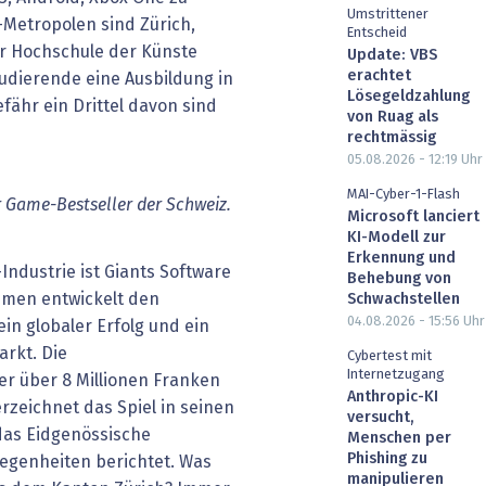
Umstrittener
-Metropolen sind Zürich,
Entscheid
r Hochschule der Künste
Update: VBS
erachtet
tudierende eine Ausbildung in
Lösegeldzahlung
ähr ein Drittel davon sind
von Ruag als
rechtmässig
05.08.2026 - 12:19
Uhr
MAI-Cyber-1-Flash
r Game-Bestseller der Schweiz.
Microsoft lanciert
KI-Modell zur
Erkennung und
Industrie ist Giants Software
Behebung von
ehmen entwickelt den
Schwachstellen
04.08.2026 - 15:56
Uhr
ein globaler Erfolg und ein
rkt. Die
Cybertest mit
Internetzugang
er über 8 Millionen Franken
Anthropic-KI
rzeichnet das Spiel in seinen
versucht,
das Eidgenössische
Menschen per
Phishing zu
egenheiten berichtet. Was
manipulieren