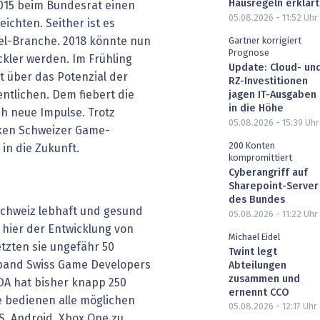
Hausregeln erklärt
 2015 beim Bundesrat einen
05.08.2026 - 11:52
Uhr
ichten. Seither ist es
el-Branche. 2018 könnte nun
Gartner korrigiert
Prognose
ckler werden. Im Frühling
Update: Cloud- un
t über das Potenzial der
RZ-Investitionen
ntlichen. Dem fiebert die
jagen IT-Ausgaben
in die Höhe
h neue Impulse. Trotz
05.08.2026 - 15:39
Uhr
cken Schweizer Game-
200 Konten
in die Zukunft.
kompromittiert
Cyberangriff auf
Sharepoint-Server
des Bundes
Schweiz lebhaft und gesund
05.08.2026 - 11:22
Uhr
 hier der Entwicklung von
Michael Eidel
etzten sie ungefähr 50
Twint legt
rband Swiss Game Developers
Abteilungen
zusammen und
GDA hat bisher knapp 250
ernennt CCO
e bedienen alle möglichen
05.08.2026 - 12:17
Uhr
, An­droid, Xbox One zu