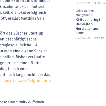
aus dem Kanton Zürich? Immer
05.08.2026 - 11:33
Uhr
 Einzelentwicklern hat sich
Chips werden
kelt, die lokal erfolgreich
Mangelware
bt", erklärt Matthias Sala,
KI-Boom bringt
Halbleiter-
Hersteller ans
rt das Zürcher Start-up
Limit
04.08.2026 - 16:55
Uhr
en beschäftigt sechs
ategiespiel "Niche – A
nn man eine eigene Spezies
 helfen. Bisher verkaufte
 generierte einen Netto-
lingt nach einer
cht noch lange nicht, um das
lomena Schwab, Mitgründerin
grosse Community aufbauen.