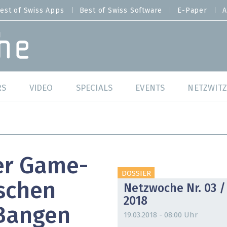
est of Swiss Apps
Best of Swiss Software
E-Paper
A
RS
VIDEO
SPECIALS
EVENTS
NETZWITZ
f Swiss Web
Swiss Digital Ranking
Best of Swiss Web
f Swiss Apps
Datacenter
Best of Swiss Apps
er Game-
f Swiss Software
Cybersecurity
Best of Swiss Softw
DOSSIER
schen
Netzwoche Nr. 03 /
/4 Hana
IT for Gov
2018
Bangen
tswelten
Cloud & Managed Services
19.03.2018 - 08:00 Uhr