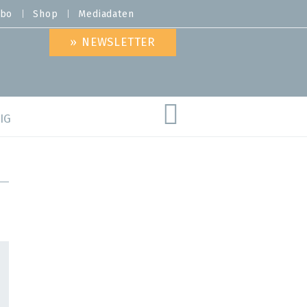
bo
Shop
Mediadaten
» NEWSLETTER
IG
are