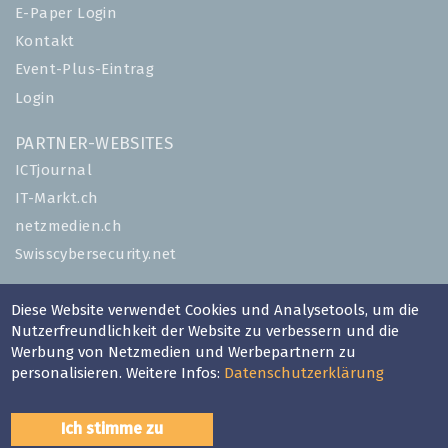
E-Paper Login
Kontakt
Event-Plus-Eintrag
Login
PARTNER-WEBSITES
ICTjournal
IT-Markt.ch
netzmedien.ch
Swisscybersecurity.net
© NETZMEDIEN AG 2026
Diese Website verwendet Cookies und Analysetools, um die
Impressum
Nutzerfreundlichkeit der Website zu verbessern und die
Werbung von Netzmedien und Werbepartnern zu
AGB
personalisieren. Weitere Infos:
Datenschutzerklärung
Nutzungsbestimmungen
Datenschutzerklärung
Ich stimme zu